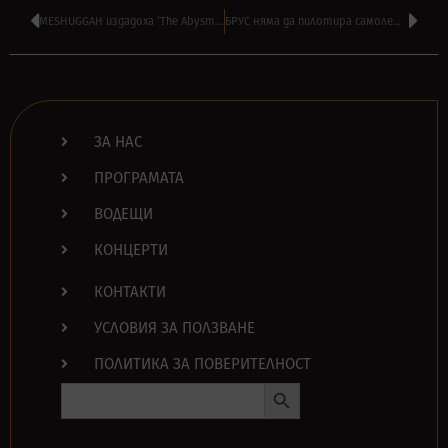
MESHUGGAH издадоха ‘The Abysmal Eye’ – първи сингъл от новия албум
БРУС няма да пилотира самолета на IRON MAIDEN в предстоящото турне
ЗА НАС
ПРОГРАМАТА
ВОДЕЩИ
КОНЦЕРТИ
КОНТАКТИ
УСЛОВИЯ ЗА ПОЛЗВАНЕ
ПОЛИТИКА ЗА ПОВЕРИТЕЛНОСТ
Search Button
Search
for: