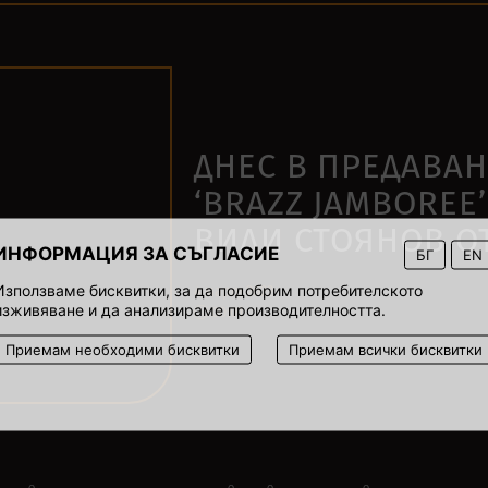
ДНЕС В ПРЕДАВА
‘BRAZZ JAMBOREE’
ВИЛИ СТОЯНОВ ОТ
ИНФОРМАЦИЯ ЗА СЪГЛАСИЕ
БГ
EN
Използваме бисквитки, за да подобрим потребителското
4 март 2022
изживяване и да анализираме производителността.
00:01
Приемам необходими бисквитки
Приемам всички бисквитки