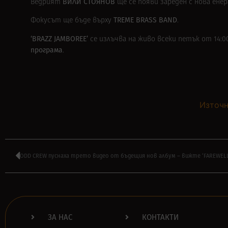
ВИЛИ СТОЯНОВ
Ведрият
ще се появи зареден с нова ене
TREME BRASS BAND
Фокусът ще бъде върху
.
‘BRAZZ JAMBOREE’
се излъчва на живо всеки петък от 14:0
програма
.
Източн
ODD CREW пуснаха трето видео от бъдещия нов албум – вижте ‘FAREWELL
ЗА НАС
КОНТАКТИ