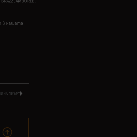
‘BRAZZ JAMBOREE’
у
.
нашата
е в
 НИЙЛ ПИЪРТ