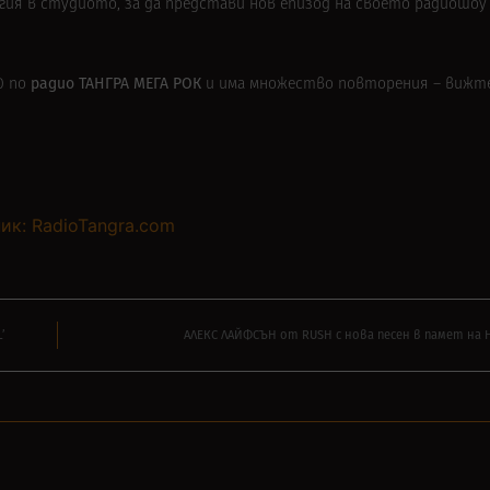
ргия в студиото, за да представи нов епизод на своето радиошо
радио
ТАНГРА МЕГА РОК
0 по
и има множество повторения – вижт
ик: RadioTangra.com
’
АЛЕКС ЛАЙФСЪН от RUSH с нова песен в памет на