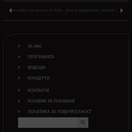
Ето какво ще има днес в ‘МОТЕЛ ХЕНТАЙ’ на НАСО РУСКОВ в 16:00
ДНЕС в предаването ‘МЕГАЧАС’ на АНДРЕЙ ВЛАДОВ от Лондон в 16:00
ЗА НАС
ПРОГРАМАТА
ВОДЕЩИ
КОНЦЕРТИ
КОНТАКТИ
УСЛОВИЯ ЗА ПОЛЗВАНЕ
ПОЛИТИКА ЗА ПОВЕРИТЕЛНОСТ
Search Button
Search
for: