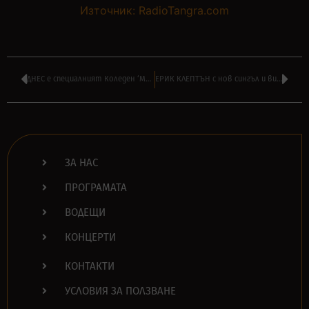
Източник: RadioTangra.com
ДНЕС е специалният Коледен ‘МЕГАЧАС’ на АНДРЕЙ ВЛАДОВ от Лондон в 16:00
ЕРИК КЛЕПТЪН с нов сингъл и видео – ‘Heart Of A Child’
ЗА НАС
ПРОГРАМАТА
ВОДЕЩИ
КОНЦЕРТИ
КОНТАКТИ
УСЛОВИЯ ЗА ПОЛЗВАНЕ