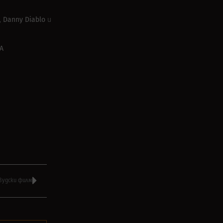
Danny Diablo
,
и
А
вудски филм