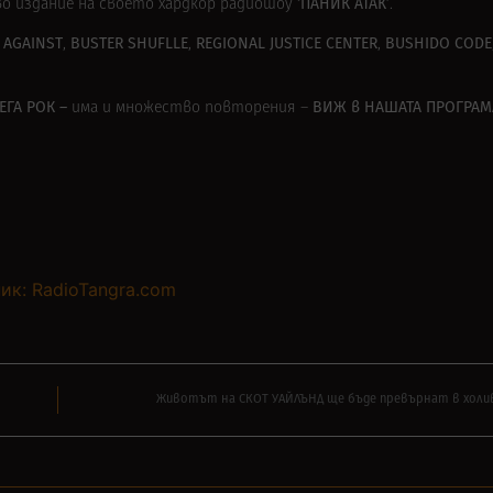
‘ПАНИК АТАК’
во издание на своето хардкор радиошоу
.
 AGAINST
BUSTER SHUFLLE
REGIONAL JUSTICE CENTER
BUSHIDO CODE
,
,
,
ЕГА РОК –
ВИЖ в
НАШАТА ПРОГРАМ
има и множество повторения –
ик: RadioTangra.com
Животът на СКОТ УАЙЛЪНД ще бъде превърнат в холи