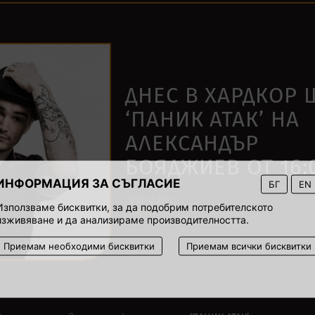
ДНЕС В ХАРДКОР
‘ПАНИК АТАК’ НА
АЛЕКСАНДЪР
БОЯДЖИЕВ ОТ 16:
ИНФОРМАЦИЯ ЗА СЪГЛАСИЕ
БГ
EN
29 юни 2021
Използваме бисквитки, за да подобрим потребителското
00:00
изживяване и да анализираме производителността.
Приемам необходими бисквитки
Приемам всички бисквитки