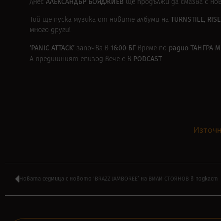
АЛЕКСАНДЪР БОЯДЖИЕВ
Днес
ще продължи да смазва с но
TURNSTILE
RISE
Той ще пуска музика от новите албуми на
,
много други!
‘PANIC ATTACK’
16:00 БГ
радио ТАНГРА М
започва в
време по
PODCAST
А предишният епизод вече е в
Източн
Новата седмица с новото ‘BRAZZ JAMBOREE’ на ВИЛИ СТОЯНОВ в подкаст