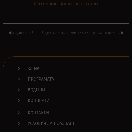
Източник: RadioTangra.com
Гледайте новото видео на DROPKICK MURPHYS – ‘H.B.D.M.F.’
DREAM THEATER пуснаха тийзър за видеото на новата песен ‘The Alien’
ЗА НАС
ПРОГРАМАТА
ВОДЕЩИ
КОНЦЕРТИ
КОНТАКТИ
УСЛОВИЯ ЗА ПОЛЗВАНЕ