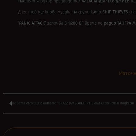
АЛЕКСАНДЪР БОЯДЖИЕВ
Нашият хардкор предводител
ще
SHIP THIEVES
Днес той ще kнова музика на групи като
(на
‘PANIC ATTACK’
16:00 БГ
радио ТАНГРА М
започва в
време по
Източн
Новата седмица с новото ‘BRAZZ JAMBOREE’ на ВИЛИ СТОЯНОВ в подкаст