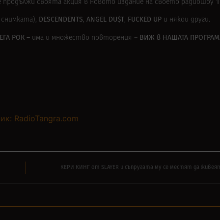
‘
 продължи своята акция в новото издание на своето радиошоу
DESCENDENTS
ANGEL DU$T
FUCKED UP
 снимката),
,
,
и някои други.
ЕГА РОК –
ВИЖ в
НАШАТА ПРОГРАМ
има и множество повторения –
ик: RadioTangra.com
КЕРИ КИНГ от SLAYER и съпругата му се местят да живея