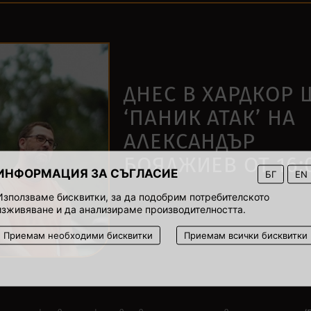
ДНЕС В ХАРДКОР
‘ПАНИК АТАК’ НА
АЛЕКСАНДЪР
БОЯДЖИЕВ ОТ 16:
ИНФОРМАЦИЯ ЗА СЪГЛАСИЕ
БГ
EN
Използваме бисквитки, за да подобрим потребителското
16 ноември 2021
изживяване и да анализираме производителността.
00:00
Приемам необходими бисквитки
Приемам всички бисквитки