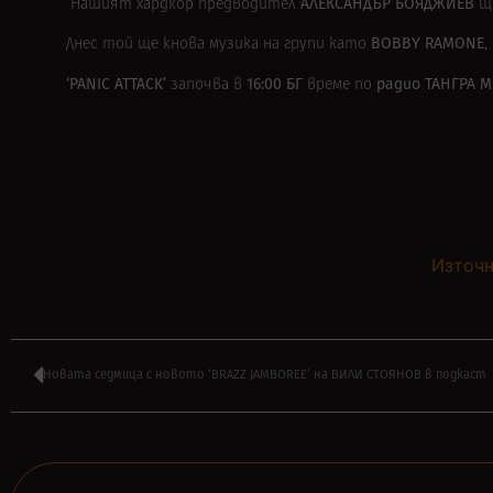
АЛЕКСАНДЪР БОЯДЖИЕВ
Нашият хардкор предводител
щ
BOBBY RAMONE
Днес той ще kнова музика на групи като
,
‘PANIC ATTACK’
16:00 БГ
радио ТАНГРА М
започва в
време по
Източн
Новата седмица с новото ‘BRAZZ JAMBOREE’ на ВИЛИ СТОЯНОВ в подкаст