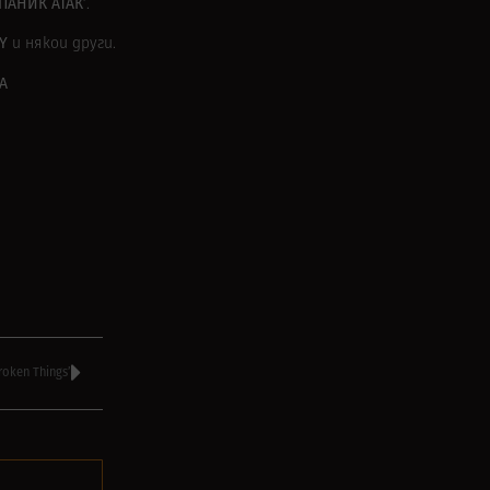
‘ПАНИК АТАК’
.
TY
и някои други.
А
oken Things’