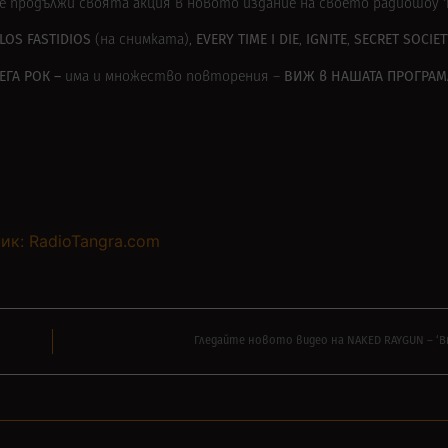
е продължи своята акция в новото издание на своето радиошоу
LOS FASTIDIOS
EVERY TIME I DIE
IGNITE
SECRET SOCIE
(на снимката),
,
,
ЕГА РОК –
ВИЖ в
НАШАТА ПРОГРАМ
има и множество повторения –
ик: RadioTangra.com
Гледайте новото видео на NAKED RAYGUN – ‘Br