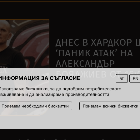
ДНЕС В ХАРДКОР
‘ПАНИК АТАК’ НА
АЛЕКСАНДЪР
БОЯДЖИЕВ ОТ 16:
ИНФОРМАЦИЯ ЗА СЪГЛАСИЕ
БГ
EN
Използваме бисквитки, за да подобрим потребителското
23 ноември 2021
изживяване и да анализираме производителността.
00:00
Приемам необходими бисквитки
Приемам всички бисквитки