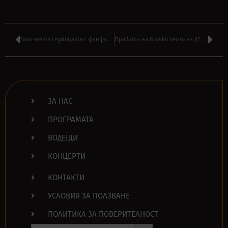
Започнете седмицата с фанфари в ‘BRAZZ JAMBOREE’ на ВИЛИ СТ. в подкаст
Правата на всички песни на ДЕЙВИД БОУИ струват 250 милиона долара
ЗА НАС
ПРОГРАМАТА
ВОДЕЩИ
КОНЦЕРТИ
КОНТАКТИ
УСЛОВИЯ ЗА ПОЛЗВАНЕ
ПОЛИТИКА ЗА ПОВЕРИТЕЛНОСТ
Search Button
Search