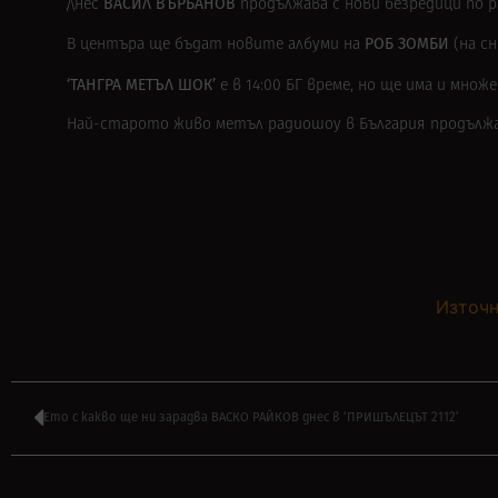
ВАСИЛ ВЪРБАНОВ
Днес
продължава с нови безредици по р
РОБ ЗОМБИ
В центъра ще бъдат новите албуми на
(на с
‘ТАНГРА МЕТЪЛ ШОК’
е в 14:00 БГ време, но ще има и мн
Най-старото живо метъл радиошоу в България продълж
Източн
Ето с какво ще ни зарадва ВАСКО РАЙКОВ днес в ‘ПРИШЪЛЕЦЪТ 2112’