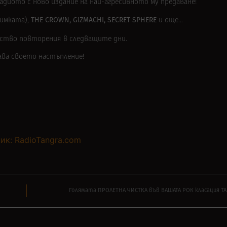
адиото с ново издание на най-агресивното му предаване!
THE CROWN, GIZMACHI, SECRET SPHERE
нимката),
и още…
ожество повторения в следващите дни.
ава своето настъпление!
ик: RadioTangra.com
Голямата ПРОЛЕТНА ЧИСТКА във ВАШАТА РОК класация ТА