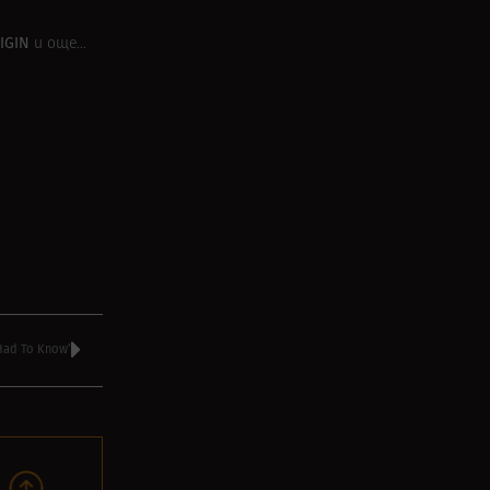
IGIN
и още…
ad To Know’