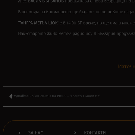
ВАСИЛ ВЪРБАНОВ
Днес
продължава с нови безредици по р
В центъра на вниманието ще бъдат чисто новите изда
‘ТАНГРА МЕТЪЛ ШОК’
е в 14:00 БГ време, но ще има и мн
Най-старото живо метъл радиошоу в България продълж
Източн
Слушайте новия сингъл на PIXIES – ‘There’s A Moon On’
ЗА НАС
КОНТАКТИ