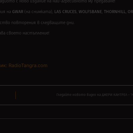
адиото с ново издание на най-агресивното му предаване!
GWAR
LAS CRUCES
WOLFSBANE
THORNHILL
OR
ния на
(на снимката),
,
,
,
ожество повторения в следващите дни.
ава своето настъпление!
ик: RadioTangra.com
Гледайте новото видео на ДЖЕРИ КАНТРЕЛ – ‘H