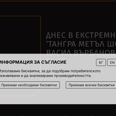
ДНЕС В ЕКСТРЕМ
‘ТАНГРА МЕТЪЛ Ш
ВАСИЛ ВЪРБАНОВ
14:00
ИНФОРМАЦИЯ ЗА СЪГЛАСИЕ
БГ
EN
Използваме бисквитки, за да подобрим потребителското
9 юни 2022
изживяване и да анализираме производителността.
00:02
Приемам необходими бисквитки
Приемам всички бисквитки