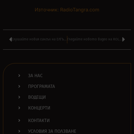
Източник: RadioTangra.com
Слушайте новия сингъл на ЕЛТЪН ДЖОН – ‘After All’
Гледайте новото видео на ROLLING STONES – ‘Living In The Heart Of Love’
ЗА НАС
ПРОГРАМАТА
ВОДЕЩИ
КОНЦЕРТИ
КОНТАКТИ
УСЛОВИЯ ЗА ПОЛЗВАНЕ