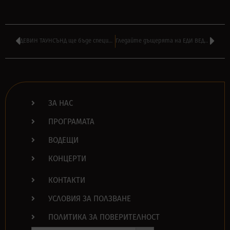
ДЕВИН ТАУНСЪНД ще бъде специален гост на DREAM THEATER в София
Гледайте дъщерята на ЕДИ ВЕДЪР – ОЛИВИЯ пее на живо ‘My Father’s Daughter’
ЗА НАС
ПРОГРАМАТА
ВОДЕЩИ
КОНЦЕРТИ
КОНТАКТИ
УСЛОВИЯ ЗА ПОЛЗВАНЕ
ПОЛИТИКА ЗА ПОВЕРИТЕЛНОСТ
Search Button