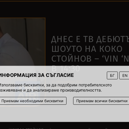
ДНЕС Е ТВ ДЕБЮТ
ШОУТО НА КОКО
СТОЙНОВ – ‘VIN ‘N
В 14:30
ИНФОРМАЦИЯ ЗА СЪГЛАСИЕ
БГ
EN
31 октомври 2021
Използваме бисквитки, за да подобрим потребителското
00:00
изживяване и да анализираме производителността.
Приемам необходими бисквитки
Приемам всички бисквитки