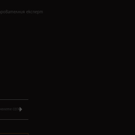
арователния експерт
челете СЕГА