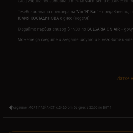
След година подготовка и тежък умствен и физически 
‘Vin ‘N’ Bar’
–
Телевизионната премиера на
предаването, 
ЮЛИЯ КОСТАДИНОВА
е днес (неделя).
BULGARIA ON AIR –
Гледайте първия епизод в 14:30 по
дол
Можете да следите и гледате шоуто и в неговите инте
Източн
Гледайте ‘МОЯТ ПЛЕЙЛИСТ’ с ДИДО от D2 днес в 22:00 по БНТ 1