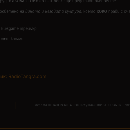
НИКОЛА СТОЙНОВ
труд,
най-после ще представи плодовете.
КОКО
посветено на
виното и неговата култура,
което
прави с оч
у виждате трейлър.
рнет канали.
ик: RadioTangra.com
Играта на ТАНГРА МЕГА РОК и слушалките SKULLCANDY – спе