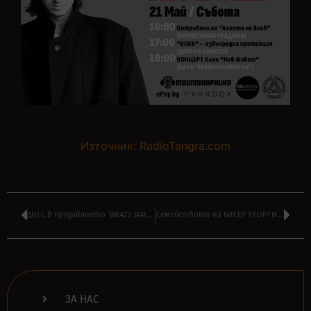
Източник: RadioTangra.com
ДНЕС в предаването ‘BRAZZ JAMBOREE’ на ВИЛИ СТОЯНОВ от 14:00
Семейството на БИСЕР ГЕОРГИЕВ има нужда от подкрепа, за да го изпрати
ЗА НАС