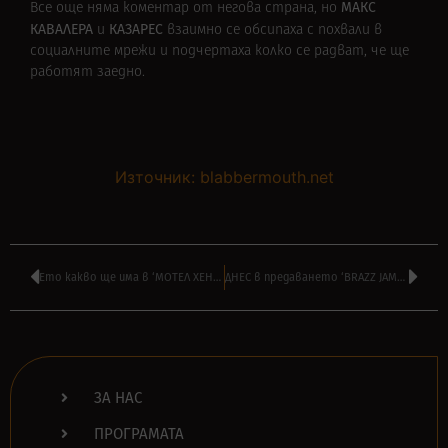
МАКС
Все още няма коментар от негова страна, но
КАВАЛЕРА
КАЗАРЕС
и
взаимно се обсипаха с похвали в
социалните мрежи и подчертаха колко се радват, че ще
работят заедно.
Източник: blabbermouth.net
Ето какво ще има в ‘МОТЕЛ ХЕНТАЙ’ на НАСО РУСКОВ от 16:00
ДНЕС в предаването ‘BRAZZ JAMBOREE’ на ВИЛИ СТОЯНОВ от 14:00
ЗА НАС
ПРОГРАМАТА