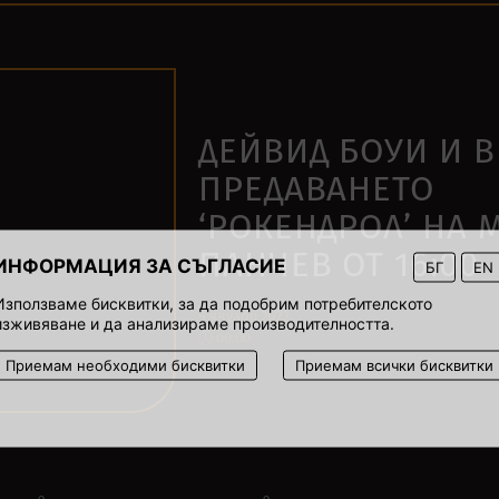
ДЕЙВИД БОУИ И В
ПРЕДАВАНЕТО
‘РОКЕНДРОЛ’ НА 
ПАНЧЕВ ОТ 16:00
ИНФОРМАЦИЯ ЗА СЪГЛАСИЕ
БГ
EN
Използваме бисквитки, за да подобрим потребителското
5 януари 2022
изживяване и да анализираме производителността.
00:00
Приемам необходими бисквитки
Приемам всички бисквитки