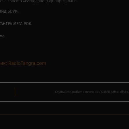
със своето легендарно радиопредаване.
ВИД БОУИ
.
ТАНГРА МЕГА РОК
.
ма
.
ик: RadioTangra.com
Слушайте новата песен на FATHER JOHN MISTY – 