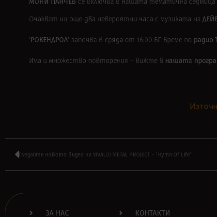
МОНИ ПАНЧЕВ
се включва в нашата тематична седмица 
ДЕЙ
Очакват ни още два невероятни часа с музиката на
‘РОКЕНДРОЛ’
радио 
започва в сряда от 16:00 БГ време по
нашата програ
Има и множество повторения – вижте в
Източн
Гледайте новото видео на VIVALDI METAL PROJECT – ‘Hymn Of Life’
ЗА НАС
КОНТАКТИ