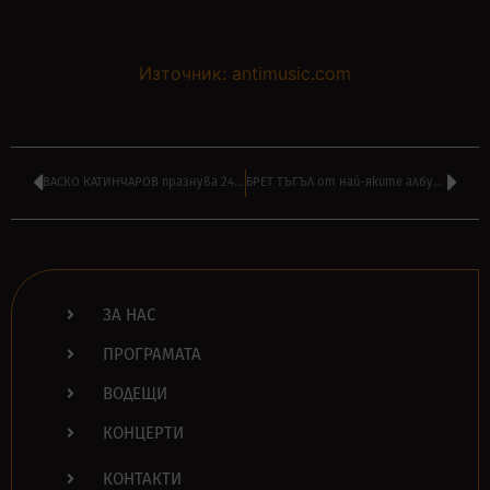
Източник: antimusic.com
ВАСКО КАТИНЧАРОВ празнува 24 години ‘ФРАКТУРА’ тази неделя по DIEMA
БРЕТ ТЪГЪЛ от най-яките албуми на ДЕЙВИД ЛИЙ РОТ почина на 70
ЗА НАС
ПРОГРАМАТА
ВОДЕЩИ
КОНЦЕРТИ
КОНТАКТИ