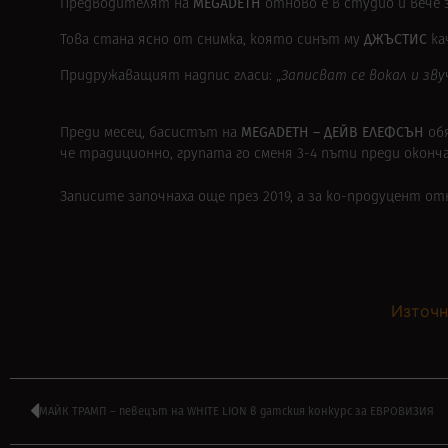
MEGADETH
Предводителят на
отново е в студио и вече 
ДЖЪСТИС
Това стана ясно от снимка, която синът му
ка
Придружаващият надпис гласи: „
Записват се вокал и зв
MEGADETH – ДЕЙВ ЕЛЕФСЪН
Преди месец, басистът на
обя
че традиционно, групата го сменя 3-4 пъти преди окон
Записите започнаха още през 2019, а за ко-продуцент о
Източн
МАЙК ТРАМП – певецът на WHITE LION в датския конкурс за ЕВРОВИЗИЯ