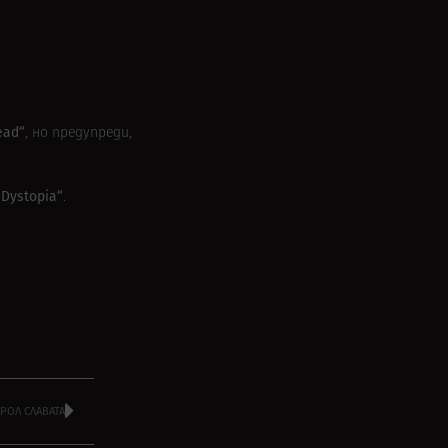
ead“
, но предупреди,
„Dystopia“
.
ДРОЛ СЛАВАТА