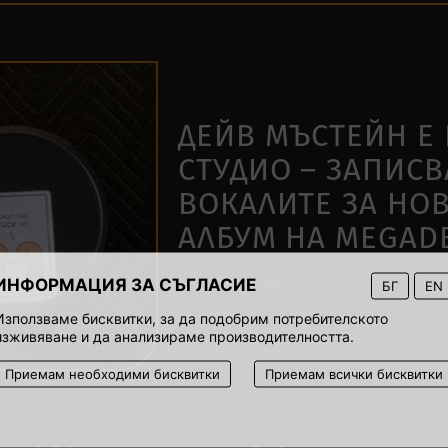
ДЕЙВ МЪСТЕЙН Е 
СТУДИО – ЗАПИСВ
ВОКАЛИТЕ ЗА НО
АЛБУМ НА MEGAD
ИНФОРМАЦИЯ ЗА СЪГЛАСИЕ
11 февруари 2021
БГ
EN
00:05
Използваме бисквитки, за да подобрим потребителското
изживяване и да анализираме производителността.
Приемам необходими бисквитки
Приемам всички бисквитки