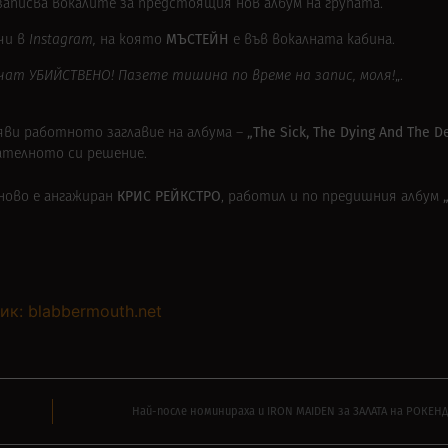
записва вокалите за предстоящия нов албум на групата.
МЪСТЕЙН
чи в
Instagram,
на която
е във вокалната кабина.
учат УБИЙСТВЕНО
! Пазете тишина по време на запис, моля!
„.
„The Sick, The Dying And The D
ви работното заглавие на албума –
чателното си решение.
КРИС РЕЙКСТРО
тново е ангажиран
, работил и по предишния албум
ик: blabbermouth.net
Най-после номинираха и IRON MAIDEN за ЗАЛАТА на РОКЕН