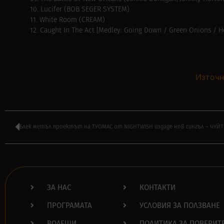
10. Lucifer (BOB SEGER SYSTEM)
11. White Room (CREAM)
12. Caught In The Act [Medley: Going Down / Green Onions / 
Източн
Блек метъл проектът на ТУОМАС от NIGHTWISH издаде нов сингъл – ЧУЙТ
ЗА НАС
КОНТАКТИ
ПРОГРАМАТА
УСЛОВИЯ ЗА ПОЛЗВАНЕ
ВОДЕЩИ
ПОЛИТИКА ЗА ПОВЕРИТ