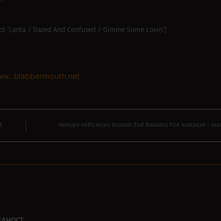
Hot ‘Lanta / Dazed And Confused / Gimme Some Lovin’]
ик: blabbermouth.net
Е
Четири нови песни влизат във вашата РОК класация – гла
ЕЛНОСТ