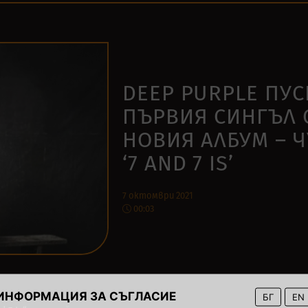
DEEP PURPLE ПУ
ПЪРВИЯ СИНГЪЛ 
НОВИЯ АЛБУМ – 
‘7 AND 7 IS’
7 октомври 2021
00:03
ИНФОРМАЦИЯ ЗА СЪГЛАСИЕ
БГ
EN