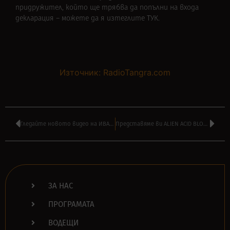
придружител, който ще трябва да попълни на входа
декларация –
можете да я изтеглите ТУК
.
Източник: RadioTangra.com
Гледайте новото видео на ИВАН ЮРУКОВ и ТЕРПЕНТИНА – ‘Дъб вековен’
Представяме ви ALIEN ACID BLOOD – нов страничен проект на ALIEN INDUSTRY
ЗА НАС
ПРОГРАМАТА
ВОДЕЩИ