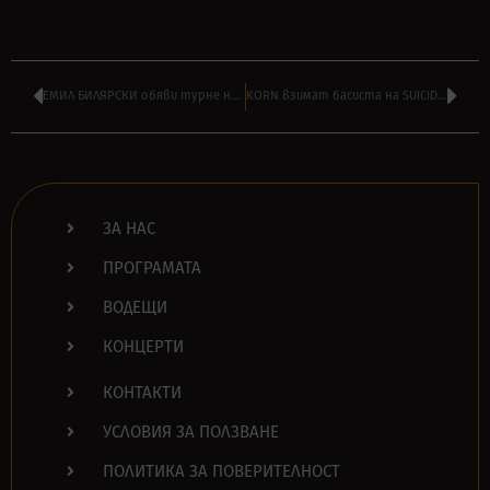
ЕМИЛ БИЛЯРСКИ обяви турне на MESZECSINKA у нас през есента – ИНТЕРВЮ
KORN взимат басиста на SUICIDAL TENDENCIES – РА ДИАС за турнето в САЩ
ЗА НАС
ПРОГРАМАТА
ВОДЕЩИ
КОНЦЕРТИ
КОНТАКТИ
УСЛОВИЯ ЗА ПОЛЗВАНЕ
ПОЛИТИКА ЗА ПОВЕРИТЕЛНОСТ