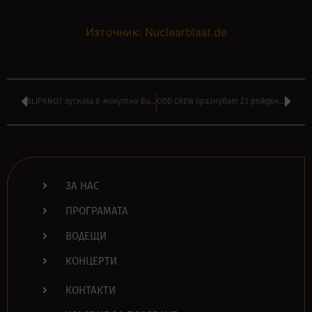
Източник: Nuclearblast.de
SLIPKNOT пуснаха 8-минутно видео в памет на ДЖОУИ ДЖОРДИСЪН
ODD CREW празнуват 23 рожден ден – слушайте дълго интервю в 16:00
ЗА НАС
ПРОГРАМАТА
ВОДЕЩИ
КОНЦЕРТИ
КОНТАКТИ