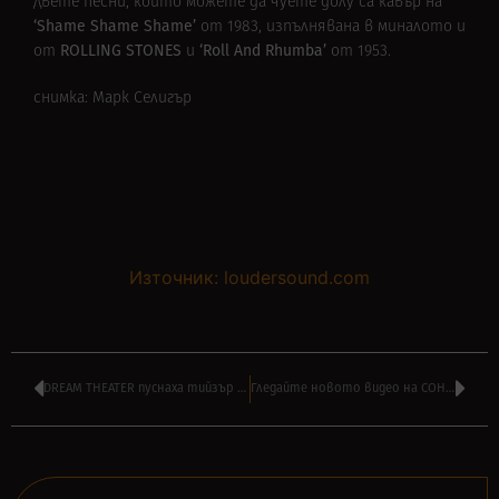
Двете песни, които можете да чуете долу са кавър на
‘
Shame Shame Shame’
от 1983, изпълнявана в миналото и
ROLLING STONES
‘
Roll And Rhumba’
от
и
от 1953.
снимка: Марк Селигър
Източник: loudersound.com
DREAM THEATER пуснаха тийзър за видеото на новата песен ‘The Alien’
Гледайте новото видео на COHEED AND CAMBRIA – ‘Shoulders’