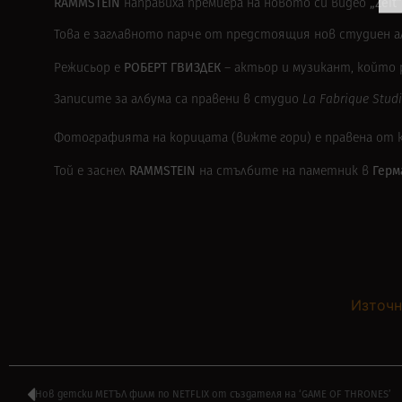
RAMMSTEIN
„Zeit
направиха премиера на новото си видео
Това е заглавното парче от предстоящия нов студиен алб
РОБЕРТ ГВИЗДЕК
Режисьор е
– актьор и музикант, който 
Записите за албума са правени в студио
La Fabrique Stud
Фотографията на корицата (вижте гори) е правена от 
RAMMSTEIN
Герм
Той е заснел
на стълбите на паметник в
Източн
Нов детски МЕТЪЛ филм по NETFLIX от създателя на ‘GAME OF THRONES’