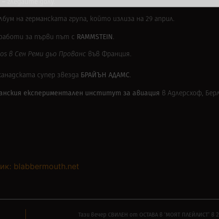
“ –
гледайте долу.
ум на германската група, който излиза на 29 април.
RAMMSTEIN
работи за първи път с
.
ios в Сен Реми дьо Прованс
във Франция.
БРАЙЪН АДАМС
канадската супер звезда
.
анския експериментален институт за авиация
в Адлерсхоф, Берл
ик: blabbermouth.net
Тази вечер СВИЛЕН от ОСТАВА в ‘МОЯТ ПЛЕЙЛИСТ’ в 2