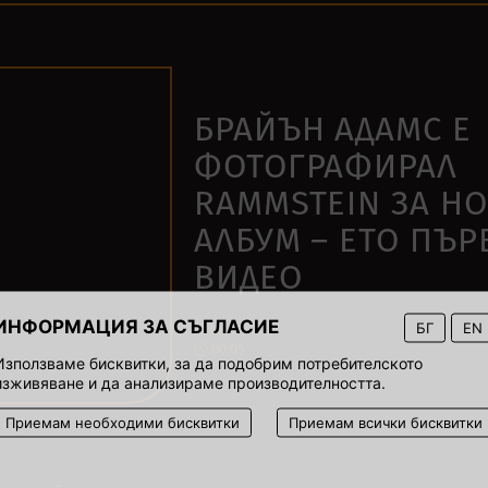
БРАЙЪН АДАМС Е
ФОТОГРАФИРАЛ
RAMMSTEIN ЗА Н
АЛБУМ – ЕТО ПЪР
ВИДЕО
ИНФОРМАЦИЯ ЗА СЪГЛАСИЕ
БГ
EN
11 март 2022
00:05
Използваме бисквитки, за да подобрим потребителското
изживяване и да анализираме производителността.
Приемам необходими бисквитки
Приемам всички бисквитки