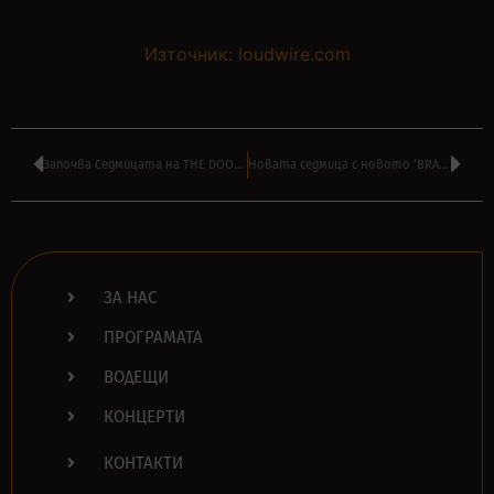
Източник: loudwire.com
Започва Седмицата на THE DOORS по радио ТАНГРА МЕГА РОК
Новата седмица с новото ‘BRAZZ JAMBOREE’ на ВИЛИ СТОЯНОВ в ПОДКАСТ
ЗА НАС
ПРОГРАМАТА
ВОДЕЩИ
КОНЦЕРТИ
КОНТАКТИ