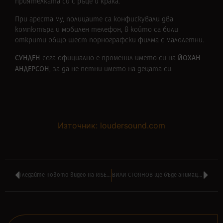
приятелката си с ръце и крака.
При ареста му, полицаите са конфискували два
компютъра и мобилен телефон, в който са били
открити общо шест порнографски филма с малолетни.
СУНДЕН
ЙОХАН
сега официално е променил името си на
АНДЕРСОН
, за да не петни името на децата си.
Източник: loudersound.com
Гледайте новото видео на RISE AGAINST на сингъла ‘Nowhere Generation’
ВИЛИ СТОЯНОВ ще бъде анимационен великан в ‘BRAZZ JAMBOREE’ от 14:00