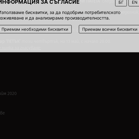
ИНФОРМАЦИЯ ЗА СЪГЛАСИЕ
‘ЗЛАТНИ ПАТЕТА’
ъчат своите музикални награди
следващата седм
БГ
EN
Използваме бисквитки, за да подобрим потребителското
ФЕНОВЕТЕ
ви само от
, а гласовете се приемат до този понеделник,
изживяване и да анализираме производителността.
узикалният живот спеше дълбок вирусен сън.
Приемам необходими бисквитки
Приемам всички бисквитки
 Николова
и нейниятпроект @Don’t Give a Duck.
ар ‘ПEТЪК’
този четвъртък, на 13 май, с начало 20.00.
линка за гласуване:
ийм 2020
ове