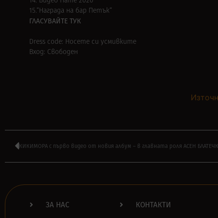
14.“Видео Пате 2020”
15.“Награда на бар Петък“
ГЛАСУВАЙТЕ ТУК
Dress code: Носете си усмивките
Вход: Свободен
Източн
КИКИМОРА с първо видео от новия албум – в главната роля АСЕН БЛАТЕЧ
ЗА НАС
КОНТАКТИ