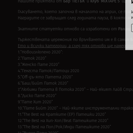
Бар ‘ПЕТЪК’
клуб ‘MIXTAPE 5’
Нашите приятели от
и
ще вр
Гласуването, което започна в началото на април, се пра
Наградите се завръщат след годината пауза, в която м
Ралица
Златните статуетки отново са изработени от
Б
Тържествената церемония по връчването им е в самия
Ето и всички категории, а след тях отново ще намерите 
1.“Новоизлюпено 2020”:
2.“Паток 2020”
3.“Женско Пате 2020”
4.“Генгста Паток/Патоци 2020
5.“Off-дъ-ято Патета 2020”
6.“Баш/Бийт Паток 2020”
7.“Любими Патета в Потока 2020” – Най-якият Лайв Стр
8.“Диско Пате 2020”
9.“Пате Хит 2020”
10.“Пате Бийт 2020” – Най-яките инструментални трак
11.“The Best на Кратките (EP) Патешки 2020”
12.“The Best на Хип-Хоп/Beat Патешките 2020”
13.“The Best на Поп/Рок/Инди Патешките 2020”