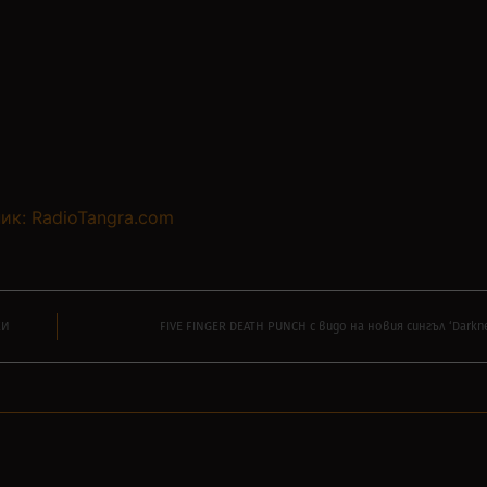
ик: RadioTangra.com
КИ
FIVE FINGER DEATH PUNCH с видо на новия сингъл ‘Darknes