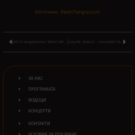
Източник: RadioTangra.com
ДНЕС в предаването ‘BRAZZ JAMBOREE’ на ВИЛИ СТОЯНОВ от 14:00
След MR. BUNGLE – сега МАЙК ПАТЪН възроди и TOMAHAWK – чуйте парчето
ЗА НАС
ПРОГРАМАТА
ВОДЕЩИ
КОНЦЕРТИ
КОНТАКТИ
УСЛОВИЯ ЗА ПОЛЗВАНЕ