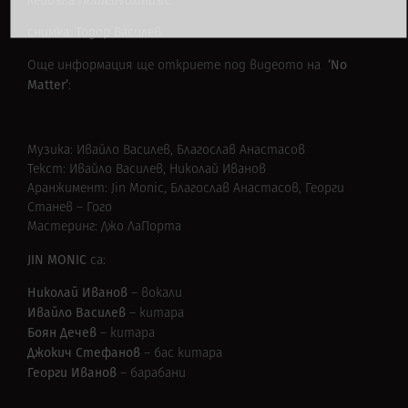
лейбъла
Homeovoxmusic
.
снимка: Тодор Василев
‘No
Още информация ще откриете под видеото на
Matter’
:
Музика: Ивайло Василев, Благослав Анастасов
Текст: Ивайло Василев, Николай Иванов
Аранжимент: Jin Monic, Благослав Анастасов, Георги
Станев – Гого
Мастеринг: Джо ЛаПорта
JIN MONIC
са:
Николай Иванов
– вокали
Ивайло Василев
– китара
Боян Дечев
– китара
Джокич Стефанов
– бас китара
Георги Иванов
– барабани