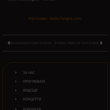
Източник: RadioTangra.com
Две интересни НОВИ ПЕСНИ влизат във вашата РОК КЛАСАЦИЯ – гласувайте ТУК
Новият CRADLE OF FILTH се казва ‘Съществуването е напразно’
ЗА НАС
ПРОГРАМАТА
ВОДЕЩИ
КОНЦЕРТИ
КОНТАКТИ