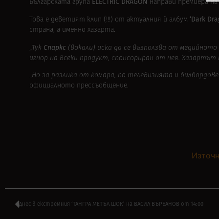
ELECTRIC DRAGON
Българската група
направи премиера на
‘Dark Dra
Това е деветият клип (!!!) от актуалния й албум
страна, а именно хазарта.
Спаркс
„
Тук
(вокали) иска да се възползва от медийно
игнор на всеки продукт, спонсориран от нея. Хазартът
„
Но за разлика от комара, по телевизията и билбордове
официалното прессъобщение.
Източн
Днес в екстремния ‘ТАНГРА МЕТЪЛ ШОК’ на ВАСИЛ ВЪРБАНОВ от 14:00