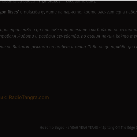
‘High Stakes’
 новото си видео
– гледайте долу.
gon Rises’
и
показва думите на парчето, които засягат една набо
то пространство и да призове читателите към бойкот на хазарт
 проваля животи и разваля семейства, по същия начин, както т
те не виждаме реклами на амфет и херца. Tова нещо трябва да с
ик: RadioTangra.com
Новото видео на YEAH YEAH YEAHS – ‘Spitting Off The Edge O