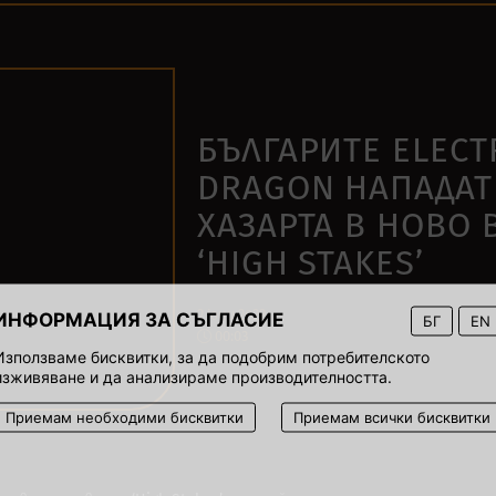
БЪЛГАРИТЕ ELECT
DRAGON НАПАДАТ
ХАЗАРТА В НОВО 
‘HIGH STAKES’
2 юни 2022
ИНФОРМАЦИЯ ЗА СЪГЛАСИЕ
БГ
EN
00:03
Използваме бисквитки, за да подобрим потребителското
изживяване и да анализираме производителността.
Приемам необходими бисквитки
Приемам всички бисквитки