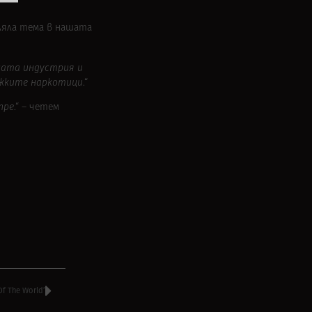
ляла тема в нашата
ната индустрия и
ежките наркотици
.“
пре
.“ – четем
f The World’