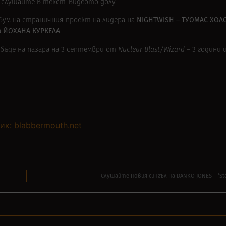
–
слушайте в текст-видеото долу.
NIGHTWISH – ТУОМАС ХО
бум на страничния проект на лидера на
ЙОХАНА КУРКЕЛА
а
.
 бъде на пазара на 3 септември от
Nuclear Blast/Wizard –
3 години 
ик: blabbermouth.net
Слушайте новия сингъл на DANKO JONES – ‘Sta