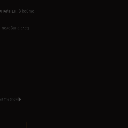
ЛОПАЙНЕН
, в който
и половина след
rt The Show’