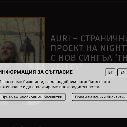
AURI – СТРАНИЧН
ПРОЕКТ НА NIGH
С НОВ СИНГЪЛ ‘T
VALLEY’
ИНФОРМАЦИЯ ЗА СЪГЛАСИЕ
БГ
EN
2 август 2021
Използваме бисквитки, за да подобрим потребителското
00:04
изживяване и да анализираме производителността.
Приемам необходими бисквитки
Приемам всички бисквитки