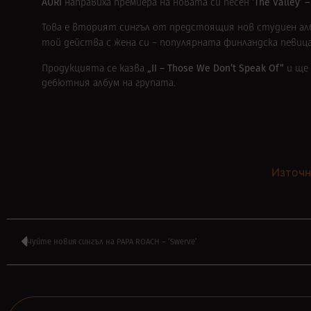
AURI
‘The Valley’ 
направиха премиера на новата си песен
Това е вторият сингъл от предстоящия нов студиен ал
той действа с жена си – популярната финландска певиц
„II – Those We Don’t Speak Of“
Продукцията се казва
и ще
дебютния албум на групата.
Източн
Чуйте новия сингъл на PAPA ROACH – ‘Swerve’