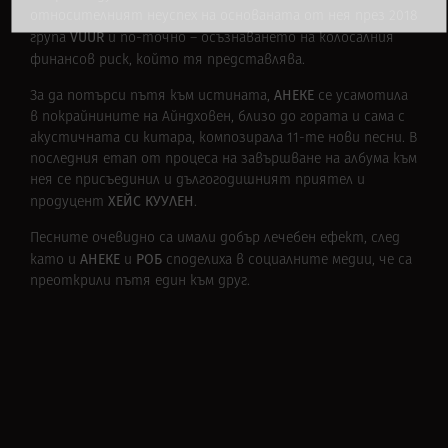
относителният неуспех на основаната от нея през 2018
VUUR
група
и по-точно – осъзнаването на колосалния
финансов риск, който тя представлява.
АНЕКЕ
За да потърси пътя към истината,
се усамотила
в покрайнините на Айндховен, близо до гората и сама с
акустичната си китара, композирала 11-те нови песни. В
последния етап от процеса на завършване на албума към
нея се присъединил и дългогодишният приятел и
ХЕЙС КУУЛЕН
продуцент
.
Песните очевидно са имали добър лечебен ефект, след
АНЕКЕ
РОБ
като и
и
споделиха в социалните медии, че са
преоткрили пътя един към друг.