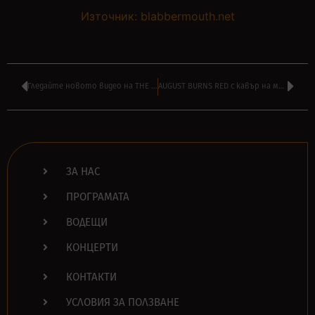
Източник: blabbermouth.net
Гледайте новото видео на THE VINTAGE CARAVAN – ‘Crystallized’
AUGUST BURNS RED с кавър на музикалната тема на ‘Westworld’
ЗА НАС
ПРОГРАМАТА
ВОДЕЩИ
КОНЦЕРТИ
КОНТАКТИ
УСЛОВИЯ ЗА ПОЛЗВАНЕ