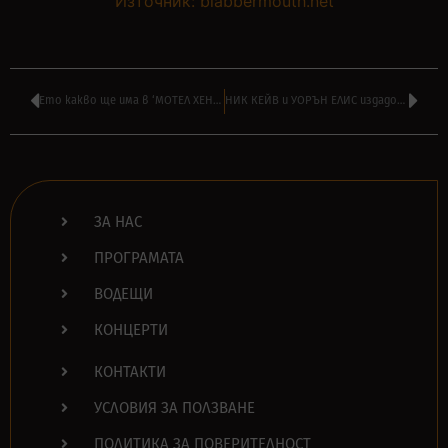
Източник: blabbermouth.net
Ето какво ще има в ‘МОТЕЛ ХЕНТАЙ’ на НАСО РУСКОВ днес от 16:00
НИК КЕЙВ и УОРЪН ЕЛИС издадоха нов албум заедно – ‘Carnage’ – чуйте тук
ЗА НАС
ПРОГРАМАТА
ВОДЕЩИ
КОНЦЕРТИ
КОНТАКТИ
УСЛОВИЯ ЗА ПОЛЗВАНЕ
ПОЛИТИКА ЗА ПОВЕРИТЕЛНОСТ