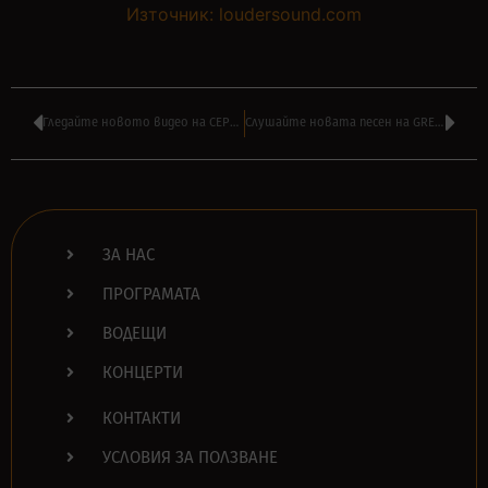
Източник: loudersound.com
Гледайте новото видео на СЕРЖ ТАНКИЯН – ‘Electric Yerevan’
Слушайте новата песен на GRETA VAN FLEET – ‘Broken Bells’
ЗА НАС
ПРОГРАМАТА
ВОДЕЩИ
КОНЦЕРТИ
КОНТАКТИ
УСЛОВИЯ ЗА ПОЛЗВАНЕ