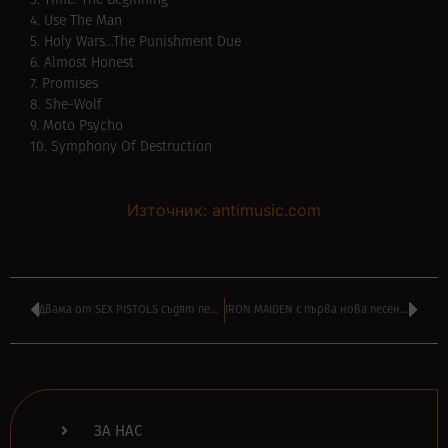
3. Time: The Beginning
4. Use The Man
5. Holy Wars…The Punishment Due
6. Almost Honest
7. Promises
8. She-Wolf
9. Moto Psycho
10. Symphony Of Destruction
Източник: antimusic.com
Двама от SEX PISTOLS съдят певеца си ДЖОНИ РОТЪН
IRON MAIDEN с първа нова песен от шест години насам – чуйте тук
ЗА НАС