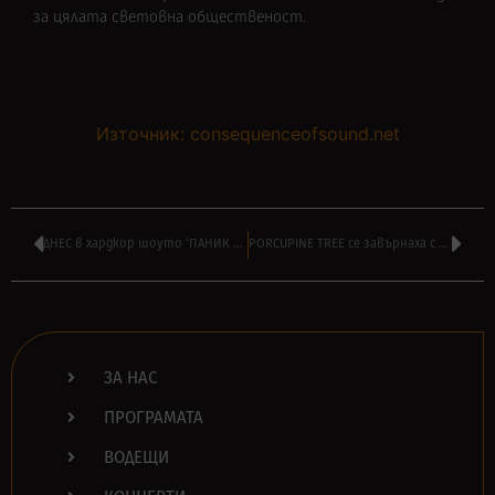
за цялата световна общественост.
Източник: consequenceofsound.net
ДНЕС в хардкор шоуто ‘ПАНИК АТАК’ на АЛЕКСАНДЪР БОЯДЖИЕВ от 16:00
PORCUPINE TREE се завърнаха с нова песен и видео към нея – ‘Harridan’
ЗА НАС
ПРОГРАМАТА
ВОДЕЩИ