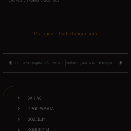
снимка: Даниела Филипова
Източник: RadioTangra.com
PINK FLOYD с първа нова песен от 28 години насам – ‘Hey Hey Rise Up’
Новият ‘ДЖИТБОЛ’ e в подкаст – за любов, вино и сватбата на Тодор Живков
ЗА НАС
ПРОГРАМАТА
ВОДЕЩИ
КОНЦЕРТИ