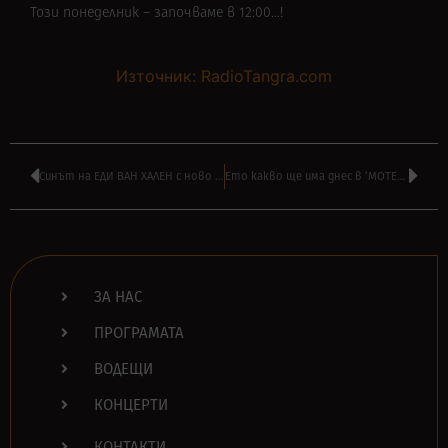
Този понеделник – започваме в 12:00…!
Източник: RadioTangra.com
Синът на ЕДИ ВАН ХАЛЕН с ново видео на MAMMOTH WVH – ‘Epiphany’
Ето какво ще има днес в ‘МОТЕЛ ХЕНТАЙ’ на НАСО РУСКОВ в 16:00
ЗА НАС
ПРОГРАМАТА
ВОДЕЩИ
КОНЦЕРТИ
КОНТАКТИ