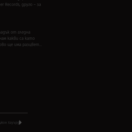
 Records, друго – за
падък от гледна
нам какви са като
тново ще има разцвет…
 Джон Хауърд