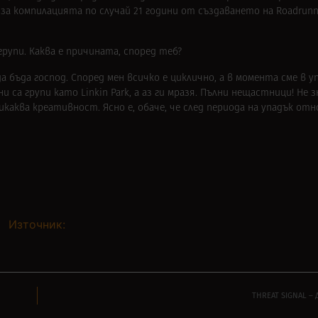
за компилацията по случай 21 години от създаването на Roadrunner
групи. Каква е причината, според теб?
да бъда господ. Според мен всичко е циклично, а в момента сме в у
са групи като Linkin Park, а аз ги мразя. Пълни нещастници! Не з
Никаква креативност. Ясно е, обаче, че след периода на упадък о
Източник:
THREAT SIGNAL –