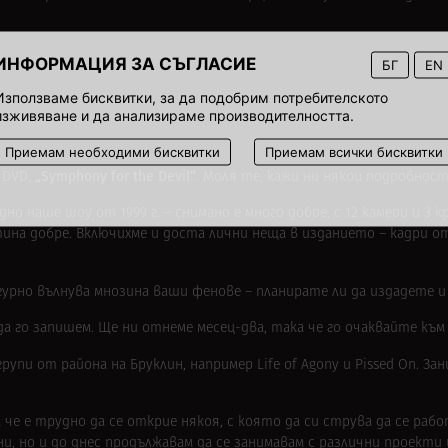
ИНФОРМАЦИЯ ЗА СЪГЛАСИЕ
БГ
EN
Използваме бисквитки, за да подобрим потребителското
изживяване и да анализираме производителността.
Приемам необходими бисквитки
Приемам всички бисквитки
„Symphony for the Devil“
 DVD,
. Моля те, кажи ни някои подробност
о наше шоу от 1999 г. – снимано е много добре, с 12 камери и 3 кр
ина добре. Включихме и доста лични неща в изданието – кадри о
игурно вълнува мнозина ваши фенове – планирате ли да издадете и
 да го запишем. Ще ни отнеме месец-два, така че го очаквайте къ
пи от района на Бруклин, например Life of Agony и Pissed On. За
 че е трудно да се открие някоя, с която да си струва да се рабо
ни, но и до днес продължавам да се занимавам с различни проекти