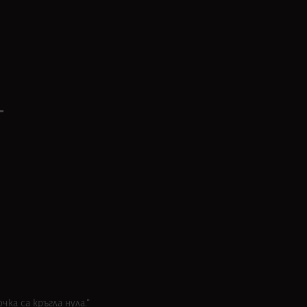
–
чка са кръгла нула.“