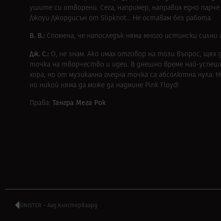
ушите си отворени. Сега, например, направих едно парче 
Джоуи Джордисън от Slipknot… Не оставам без работа.
В. В.:
Спомена, че напоследък няма много истински силни 
Дж. С.:
О, не знам. Ако имах отговор на този въпрос, щях 
точка на творчество и идеи. В днешно време най-успешни 
хора, но от музикална гледна точка са абсолютна нула. 
но никой няма да може да надмине Pink Floyd!
Тангра Мега Рок
Права:
SINISTER – Аад Клостерваард