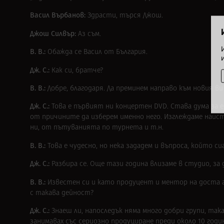
Васил Върбанов:
Здрасти, търся Джош.
Джош Силвър:
Аз съм.
В. В.:
Обажда се Васил от България.
Дж. С.:
Как си, братче?
В. В.:
Добре, благодаря. Да преминем направо към новия ви
Дж. С.:
Това е първият ни концертен DVD. Става дума за едн
от причините да изберем именно него. Изглеждаме наист
ни, от пътуванията по турнета и т.н.
В. В.:
Това е чудесно, но нека зададем и въпроса, който с
Дж. С.:
Разбира се. Още тази година влизаме в студио, за
В. В.:
Известен си и като продуцент и ментор на доста гру
с такава дейност?
Дж. С.:
Знаеш ли, напоследък няма много добри групи, така
занимавах със сериозно продуциране преди около 10 годи