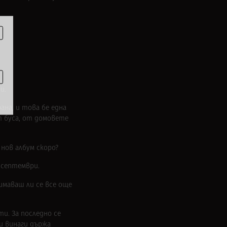
и.
ана, и това бе една
т буса, от домовете
 нов албум скоро?
м септември.
нимаваш ли се все още
ти. За последно се
 и винаги държа