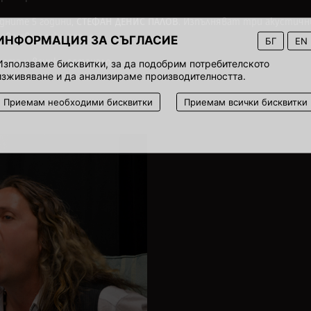
СТЕФАН ДЕНИС ПАЛОВ
дните 5 години,
. Изпълняват три акустичн
ово авторско парче.
ИНФОРМАЦИЯ ЗА СЪГЛАСИЕ
БГ
EN
учета и всичко останало…
Използваме бисквитки, за да подобрим потребителското
изживяване и да анализираме производителността.
Приемам необходими бисквитки
Приемам всички бисквитки