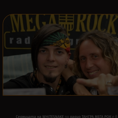
Седмицата на WHITESNAKE
радио ТАНГРА МЕГА РОК
по
е в