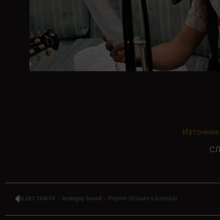
Източник
СЛ
BLUES TRAFFIC – Божидар Банов – Порто (вокали и китара)