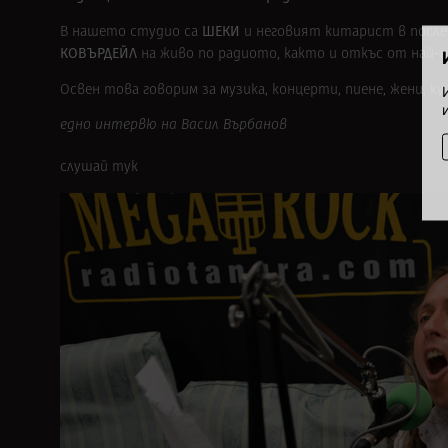
ШЕКИ
В нашето студио са
и неговият китарист в после
КОВЪРДЕЙЛ
на живо по радиото, както и откъс от най-н
Освен това говорим за музика, концерти, пиене, жени, к
едно интервю на Васил Върбанов
слушай тук