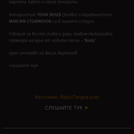
парчета, както и серия концерти.
ТОНИ ВЕЛЕВ
Китаристът
(вляво) и барабанистът
МАКСИМ СТОИМЕНОВ
са в нашето студио.
Говорим за всичко това и дори правим ексклузивна
‘Body’
премиера на една от новите песни –
.
едно интервю на Васил Върбанов
слушайте тук
Източник: RadioTangra.com
СЛУШАЙТЕ ТУК