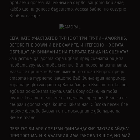
проблеми досега. Да чукнем на дърво, защото кой знае,
какво ще ни донесе бъдещето. Досега бавно, но сигурно
вървим нагоре.
СЕГА, КАТО УЧАСТВАТЕ В ТУРНЕ ОТ ТРИ ГРУПИ– AMORPHIS,
BEFORE THE DOWN И ВИЕ САМИТЕ, ИНТЕРЕСНО – ХОРАТА
ОБРЪЩАТ ЛИ ВНИМАНИЕ НА ПЪРВАТА БАНДА НА СЦЕНАТА?
За щастие, да. Доста хора идват пред сцената още за
първата група, а това сме ние. В интерес на истината,
малко се притеснявахме именно по този въпрос преди
старта на турнето, защото във Финландия например,
хората рядко гледат първата банда и влизат по-късно,
едва за основната група. Слава богу обаче, на това
турне, когато излизаме на сцената, пред нея вече са се
събрали доста хора, които чакат нас. С всяка песен, все
повече фенове влизат и на последните две парчета
вече е пълно.
ПЕВЕЦЪТ ВИ АРИ СПЕЧЕЛИ ФИНЛАНДСКИЯ ‘МЮЗИК АЙДЪЛ’
ПРЕЗ 2007-МА. И В БЪЛГАРИЯ ИМА ТАКОВА ТВ ШОУ, НО МАЙ