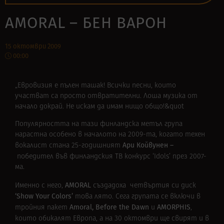
AMORAL – БЕН ВАРОН
15 октомври 2009
00:00
„Евровизия е пълен ташак! Всички песни, които
участват са просто отвратителни. Лоша музика от
начало докрай. Не искам да имам нищо общо!&quot
Популярността на тази финландска метъл група
нарастна особено в началото на 2009-та, когато техен
Ари Койвунен –
вокалист стана 25-годишният
победител във финландския ТВ конкурс ‘Idols’ през 2007-
ма.
AMORAL
Именно с него,
създадоха
четвъртия си диск
‘Show Your Colors’
това лято. Сега групата се включи в
Amoral, Before the Dawn
AMORPHIS
тройния пакет
и
,
които обикалят Европа, а на
30 октомври ще свирят и в