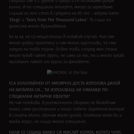
свирили сме и с двете и преди и се познаваме добре
лично. И по-специално Amorphis, много ги харесваме.
Слушах ги нон-стоп в средата на 90-те – албуми като
‘Elegy’
Tales from The Thousand Lakes’
и ‘
. Те също ни
донесоха много вдъхновение.
Ха ха ха, не са нещастници в никакъв случай. Ние сме
много добри приятели и сме много щастливи, че сме
заедно на това турне. Освен това, според мен стана
много хубав пакет групи, не само за нас, но и много хубав
музикален пакет от групи за феновете.
ЕСА ХОЛОПАЙНЕН ОТ AMORPHIS ДОСТА ИЗПОЛЗВА ДИЛЕЙ
НА КИТАРАТА СИ… ТИ ИЗПОЛЗВАШ ЛИ НЯКАКВИ ПО-
СПЕЦИАЛНИ КИТАРНИ ЕФЕКТИ?
Не чак толкова. В ритмичното свирене не вклювчам
нищо, сами дисторшън и нищо повече. Директна китара!
В солата обаче, обичам малко дилей, понякога може би и
малко хорус, но нищо много специално.
НАЛИ СЕ СЕЩАШ КАКВО СИ МИСЛЯТ ХОРАТА, КОГАТО ЧУЯТ,