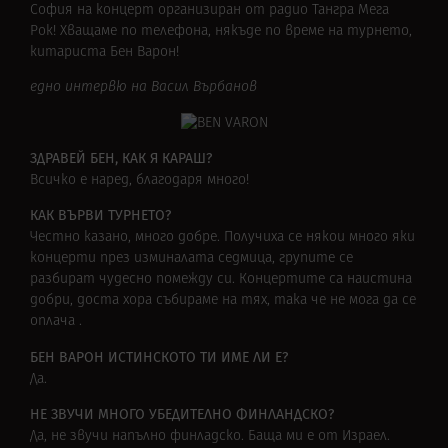
София на концерт организиран от радио Тангра Мега
Рок! Хващаме по телефона, някъде по време на турнето,
китариста Бен Варон!
едно интервю на Васил Върбанов
ЗДРАВЕЙ БЕН, КАК Я КАРАШ?
Всичко е наред, благодаря много!
КАК ВЪРВИ ТУРНЕТО?
Честно казано, много добре. Получиха се някои много яки
концерти през изминалата седмица, групите се
разбират чудесно помежду си. Концертите са наистина
добри, доста хора събираме на тях, така че не мога да се
оплача .
БЕН ВАРОН ИСТИНСКОТО ТИ ИМЕ ЛИ Е?
Да.
НЕ ЗВУЧИ МНОГО УБЕДИТЕЛНО ФИНЛАНДСКО?
Да, не звучи напълно финладско. Баща ми е от Израел.