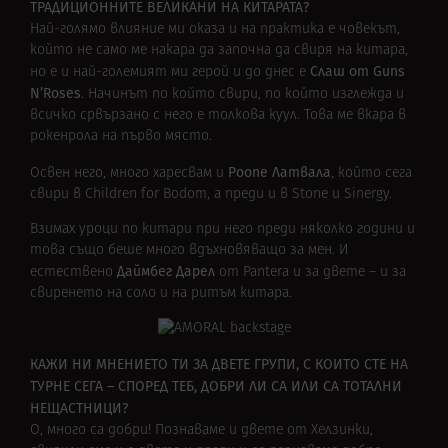
ТРАДИЦИОННИТЕ ВЕЛИКАНИ НА КИТАРАТА?
Най-голямо влияние ми оказа и на практика е човекът,
който не само ме накара да започна да свиря на китара,
Слаш от Guns
но е и най-големият ми герой и до днес е
N’Roses
. Начинът по който свири, по който изглежда и
всичко срвързано с него е толкова куул. Това ме вкара в
рокенрола на първо място.
Роопе Латвала
Освен него, много харесвам и
, който сега
свири в Children for Bodom, а преди и в Stone и Sinergy.
Взимах уроци по китари при него преди няколко години и
това също беше много вдъхновяващо за мен. И
Даймбег Дарел
естествено
от Pantera и за двете – и за
свиренето на соло и на ритъм китара.
КАЖИ НИ МНЕНИЕТО ТИ ЗА ДВЕТЕ ГРУПИ, С КОИТО СТЕ НА
ТУРНЕ СЕГА – СПОРЕД ТЕБ, ДОБРИ ЛИ СА ИЛИ СА ТОТАЛНИ
НЕЩАСТНИЦИ?
О, много са добри! Познаваме и двете от Хелзинки,