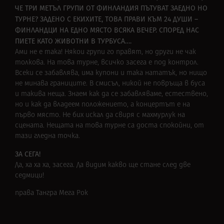
ЧЕ ТРИ МЕТЪЛ ГРУПИ ОТ ФИНЛАНДИЯ ПЪТУВАТ ЗАЕДНО НО
ТУРНЕ? ЗАДЕНО С ЕКИХИТЕ, ТОВА ПРАВИ КЪМ 24 ДУШИ –
ФИНЛАНДЦИ НА ЕДНО МЯСТО ВСЯКА ВЕЧЕР. СПОРЕД НАС
ПИЕТЕ КАТО ЖИВОТНИ В ТУРБУСА….
Ами не е така! Някои групи го правят, но други не чак
толкова. На това турне, всичко засега е под контрол.
Всеки се забавлява, има купони и така нататък, но нищо
не минава границите. В смисъл, никой не повръща в буса
и такива неща. Знаем как да се забавляваме, естествено,
но и как да владеем положението, а концертът е на
първо място. Не бих искал да свиря с махмурлук на
сцената. Нещата на това турне са доста спокойни, от
тази гледна точка.
ЗА СЕГА!
Да, ха ха ха, засега. Да видим какво ще стане след две
седмици!
права Тангра Мега Рок