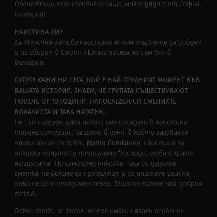
Обаче всъщност неговият баща, моят дядо е от София,
България!
НАИСТИНА ЛИ?
Да! И точно затова наистина нямам търпение да дойдем
и да свирим в София. Никога досега не съм бил в
България.
СУПЕР! КАЖИ НИ СЕГА, КОЙ Е НАЙ-ТРУДНИЯТ МОМЕНТ ВЪВ
ВАШАТА ИСТОРИЯ. ЗНАЕМ, ЧЕ ГРУПАТА СЪЩEСТВУВА ОТ
ПОВЕЧЕ ОТ 10 ГОДИНИ, НАПОСЛЕДЪК СИ СМЕНИХТЕ
ВОКАЛИСТА И ТАКА НАТАТЪК…
Не съм сигурен, дали някога сме изпадали в наистина
трудна ситуация. Защото в деня, в който загубихме
Мати Питканен
оригиналния си певец
, наистина за
няколко минути си помислихме “Господи, това е краят
на групата’. Но само след няколко часа си дадохме
сметка, че искаме да продължим и да опитаме изцяло
ново нещо с мелодичен певец. Защото взехме най-добрия
такъв.
Освен това, не мисля, че сме имали някаки особенин