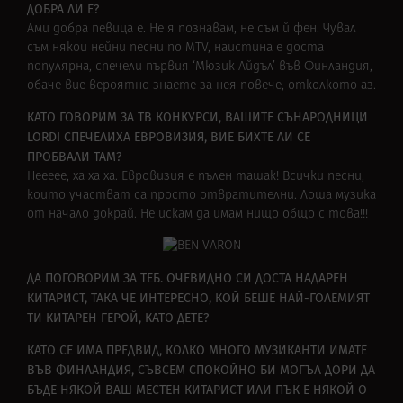
ДОБРА ЛИ Е?
Ами добра певица е. Не я познавам, не съм й фен. Чувал
съм някои нейни песни по MTV, наистина е доста
популярна, спечели първия ‘Мюзик Айдъл’ във Финландия,
обаче вие вероятно знаете за нея повече, отколкото аз.
КАТО ГОВОРИМ ЗА ТВ КОНКУРСИ, ВАШИТЕ СЪНАРОДНИЦИ
LORDI СПЕЧЕЛИХА ЕВРОВИЗИЯ, ВИЕ БИХТЕ ЛИ СЕ
ПРОБВАЛИ ТАМ?
Неееее, ха ха ха. Евровизия е пълен ташак! Всички песни,
които участват са просто отвратителни. Лоша музика
от начало докрай. Не искам да имам нищо общо с това!!!
ДА ПОГОВОРИМ ЗА ТЕБ. ОЧЕВИДНО СИ ДОСТА НАДАРЕН
КИТАРИСТ, ТАКА ЧЕ ИНТЕРЕСНО, КОЙ БЕШЕ НАЙ-ГОЛЕМИЯТ
ТИ КИТАРЕН ГЕРОЙ, КАТО ДЕТЕ?
КАТО СЕ ИМА ПРЕДВИД, КОЛКО МНОГО МУЗИКАНТИ ИМАТЕ
ВЪВ ФИНЛАНДИЯ, СЪВСЕМ СПОКОЙНО БИ МОГЪЛ ДОРИ ДА
БЪДЕ НЯКОЙ ВАШ МЕСТЕН КИТАРИСТ ИЛИ ПЪК Е НЯКОЙ О