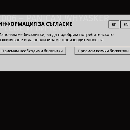
2006 – PANICAN WHYASKER,
ИНФОРМАЦИЯ ЗА СЪГЛАСИЕ
БГ
EN
A PLEBE И БИЧЕТО
Използваме бисквитки, за да подобрим потребителското
изживяване и да анализираме производителността.
Приемам необходими бисквитки
Приемам всички бисквитки