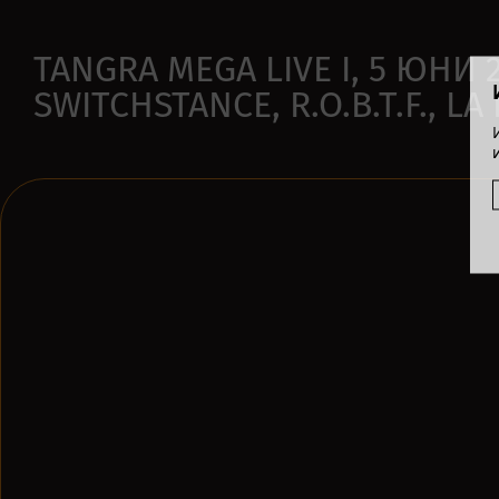
TANGRA MEGA LIVE I, 5 ЮНИ 
SWITCHSTANCE, R.O.B.T.F., L