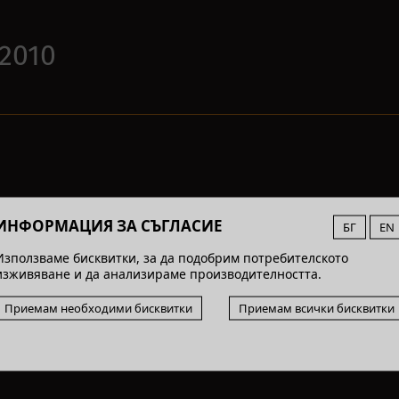
.2010
ИНФОРМАЦИЯ ЗА СЪГЛАСИЕ
БГ
EN
Използваме бисквитки, за да подобрим потребителското
изживяване и да анализираме производителността.
Приемам необходими бисквитки
Приемам всички бисквитки