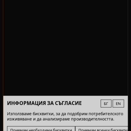
ИНФОРМАЦИЯ ЗА СЪГЛАСИЕ
БГ
EN
Използваме бисквитки, за да подобрим потребителското
изживяване и да анализираме производителността.
Приемам необходими бисквитки
Приемам всички бисквитки