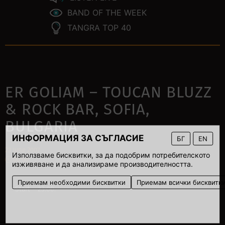
BAND OF THE WEEK
TANGRA TOP 40
ER GOLIAM – TOUCAN BLUZZ
& ROCK BAR, SOFIA,
BULGARIA
ИНФОРМАЦИЯ ЗА СЪГЛАСИЕ
БГ
EN
23 June 2007
Използваме бисквитки, за да подобрим потребителското
00:00
изживяване и да анализираме производителността.
Приемам необходими бисквитки
Приемам всички бисквитк
Start – 23:00.