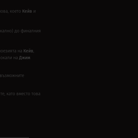
Кейв
нова, което
и
икално) до финалния
Кейв
поезията на
,
Джим
вокали на
т възможните
те, като вместо това