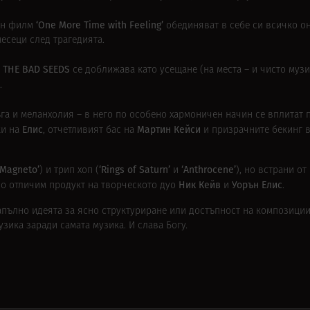
‘One More Time with Feeling’
ен филм
обединяват в себе си всичко о
есеци след трагедията.
& THE BAD SEEDS
се доближава като усещане (на места – и чисто муз
.
ъга и меланхолия – в него по особено хармоничен начин се вплитат 
Елис
Мартин Кейси
ки на
, отчетливият бас на
и призрачните бекинг 
‘Magneto’
‘Rings of Saturn’
‘Anthrocene’
) и трип хоп (
и
), но встрани о
Ник Кейв
Уорън Елис
сно отличим продукт на творческото дуо
и
.
 напълно идеята за ясно структуриране или достъпност на композиции
зика заради самата музика. И слава Богу.