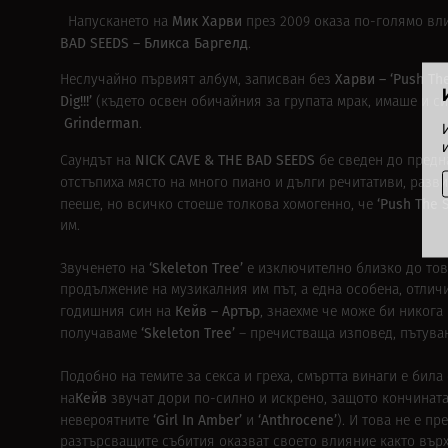
Мик Харви
Напускането на
през 2009 оказа по-голямо вли
BAD SEEDS – Бликса Баргелд
.
Харви – ‘Push Th
Неслучайно първият албум, записван без
Dig!!!’
(където освен обичайния за групата мрак, имаше и си
Grinderman
.
NICK CAVE & THE BAD SEEDS
Саундът на
бе сведен до предн
отстъпиха място на много пиано и дълги речитативи, раз
‘Push The 
пееше, но всичко стоеше толкова хомогенно, че
им.
‘Skeleton Tree’
Звученето на
е изключително близко до то
продължение на музикалния им път, а една особена, отличи
Кейв – Артър
годишния син на
, знаехме че може би никога
‘Skeleton Tree’
получаваме
– пречистваща изповед, пътуван
Подобно на темите за секса и греха, смъртта винаги е бил
Кейв
на
звучат дори по-силно и искрено, защото кончината
‘Girl In Amber’
‘Anthrocene’
невероятните
и
). И това не е п
разтърсващите събития оказват своето влияние както върху 