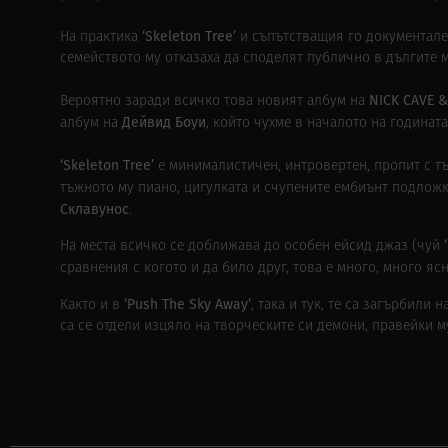
‘Skeleton Tree’
На практика
и съпътстващия го документал
семейството му отказаха да споделят публично в дългите м
NICK CAVE 
Вероятно заради всичко това новият албум на
Дейвид Боуи
албум на
, който чухме в началото на годината
‘Skeleton Tree’
е минималистичен, интровертен, пропит с т
тъжното му пиано, цигулката и счупените ембиънт подлож
Склавунос
.
На места всичко се доближава до особен ейсид джаз (чуй
сравнения с когото и да било друг, това е много, много я
‘Push The Sky Away’
Както и в
, така и тук, те са загърбили
са се отдели изцяло на творческите си демони, правейки му