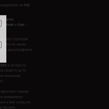
THE
основателите на
, Lazarus,
Кейв
Елис
о на
и
–
ени поп структури
 и все по-малко
ите в дискографията
SEEDS
е не просто
за смъртта на 15-
лно мълчание,
то.
а мрачните стихове
ено внимателно
ече е бил готов, но
а песните.