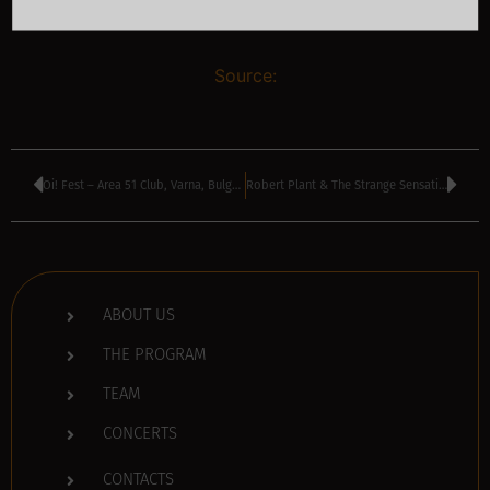
Source:
Oi! Fest – Area 51 Club, Varna, Bulgaria
Robert Plant & The Strange Sensation – Kaliakra Stadium, Kavarna, Bulgaria
ABOUT US
THE PROGRAM
TEAM
CONCERTS
CONTACTS