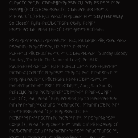
С‡РµСЃС‚РёС‚Рё СЂРѕР¶РґРµРЅРёСЏ РґРµРЅ РЅР° Р”Рё
Р•РґР¶
(РІСЃСЉС‰РЅРѕСЃС‚ СЂРѕРґРµРЅ РЅР° 8
‘Stay (Far Away
Р°РІРіСѓСЃС‚) Рё РјСѓ РїРѕСЃРІРµС‰Р°РІР°
So Close)’
. РџРѕ-РєСЉСЃРЅРѕ С‰Рµ РёРјР°
РЅР°Р·РґСЂР°РІРёС†Рё СЃ С€Р°РјРїР°РЅСЃРєРѕ.
РЎР»РµРґ РїРѕСЂРµРґРёС†Р° РѕС‚ РїСЂРµРґРёРјРЅРѕ РїРѕ-
РЅРѕРІРё РїРµСЃРЅРё, U2 Р·Р°Р±РёРІР°С‚
РєР»Р°СЃРёС‡РµСЃРєР°С‚Р° С‚СЂРѕР№РєР° ‘Sunday Bloody
Sunday’, ‘Pride (In The Name of Love)’ Рё ‘MLK’.
РџСѓР±Р»РёРєР°С‚Р° Рµ РІ РµРєСЃС‚Р°Р·. РЎР»РµРґРІР°
РїСЂРѕС‡СѓРІСЃС‚РІРµРЅР° СЂРµС‡ РѕС‚ Р‘РѕРЅРѕ Р·Р°
РґРµРјРѕРєСЂР°С‚РёС‡РЅРѕ РёР·Р±СЂР°РЅР°С‚Р°
Р»РёРґРµСЂРєР° РЅР° Р‘РёСЂРјР°, Aung San Suu Kyi,
РєРѕСЏС‚Рѕ Рµ РїСЂРµРєР°СЂР°Р»Р° РіРѕР»СЏРјР°
С‡Р°СЃС‚ РѕС‚ РїРѕСЃР»РµРґРЅРёС‚Рµ 20 РіРѕРґРёРЅРё
РїРѕРґ РґРѕРјР°С€РµРЅ Р°СЂРµСЃС‚. Р“РѕРІРѕСЂРё Р·Р°
СЂР°РІРЅРѕРїРѕСЃС‚Р°РІРµРЅРѕСЃС‚ Рё
РіСЂР°Р¶РґР°РЅСЃРєРё РїСЂР°РІР°. Р’ РЅРµР№РЅР°
С‡РµСЃС‚ РїРѕСЃРІРµС‰Р°РІР° ‘Walk On’ Рё РѕС‰Рµ СЃ
РїСЉСЂРІРёС‚Рµ Р°РєРѕСЂРґРё РЅР° РїРµСЃРµРЅС‚Р°,
РЅР° СЃС†РµРЅР°С‚Р° РёР·Р»РёР·Р°С‚ С…РѕСЂР°,