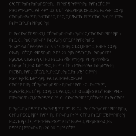
СѓСЃРїРѕРєРѕРµРЅРёРµ, РІРёР¶РґР°РјРµ РґРѕСЃС‚Р°
РїР»Р°РєР°С‚Рё Р·Р° U2 вЂ“ РїРѕРІРµС‡РµС‚Рѕ РѕР±Р°С‡Рµ
СЂРµРєР»Р°РјРёСЂР°С‚ Р°С„С‚СЉСЂ-РїР°СЂС‚РёС‚Р° РїРѕ
РєР»СѓР±РѕРІРµС‚Рµ!
Р’ РєСЉСЃРЅРёСЏ СЃР»РµРґРѕР±РµРґ С‚СЂСЉРіРІР°РјРµ
РѕС‚ С…РѕС‚РµР»Р° РєСЉРј СЃС‚Р°РґРёРѕРЅ
‘РњР°РєСЃРёРјРёСЂ’ вЂ“ СѓРІРµСЂСЏРІР°С‚ РЅРё, С‡Рµ
С‰Рµ СЃС‚РёРіРЅРµРј Р·Р° 20 РјРёРЅСѓС‚Рё РїРµС€Р°.
РџСЉС‚СЊРѕРј СЃРµ РѕС‚Р±РёРІР°РјРµ РІ РµРґРёРЅ
СЂРµСЃС‚РѕСЂР°РЅС‚ РґР° СЃРµ РїРѕРґРєСЂРµРїРёРј
РїСЂРµРґРё СЃСЉР±РёС‚РёРµС‚Рѕ вЂ“ С‚Р°Рј
РЅР°РјРёСЂР°РјРµ РіСЂСѓРїРёС‡РєРё
СЂР°Р·РІРµСЃРµР»РµРЅРё РјР»Р°РґРё С…РѕСЂР°,
OЕѕujko
РєРѕРёС‚Рѕ СЃРµ С‡РµСЂРїСЏС‚ СЃ
вЂ“ РЅР°Р№-
РїРѕРїСѓР»СЏСЂРЅР°С‚Р° С…СЉСЂРІР°С‚СЃРєР° Р±РёСЂР°.
Р’РµС‡Рµ РЅР°Р±Р»РёР¶Р°РІР° 19 С‡. Рё СЂРµС€Р°РІР°РјРµ,
С‡Рµ РЅСЏРјР° РґР° Рµ Р·Р»Рµ РґР° СЃРµ РѕС‚РїСЂР°РІРёРј
РєСЉРј СЃС‚Р°РґРёРѕРЅР° вЂ“ РѕР±СЏРІРµРЅРѕС‚Рѕ
РЅР°С‡Р°Р»Рѕ Рµ 20:00 С‡Р°СЃР°.