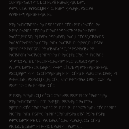
С€РІРµР№С†Р°СЂСЃРєРё РЅРѕРјРµСЂР°,
Р·Р°С‚СЂСѓРґРЅСЏРІР°С‚ РЅР° РјРѕРјРµРЅС‚Рё
РґРІРёР¶РµРЅРёРµС‚Рѕ.
Р‘РµР»РіСЂР°Рґ Рµ РЅР°С€Р° СЃР»Р°Р±РѕСЃС‚ Рё
Р·Р°С‚РѕРІР° СЃРјРµ РїР»Р°РЅРёСЂР°Р»Рё РґР°
РѕСЃС‚Р°РЅРµРј РґРѕ РЅРµРґРµР»СЏ СЃСѓС‚СЂРёРЅ.
РџСѓСЃРєР°РјРµ СЃРµ РїРѕ Р»СЋР±РёРјРёС‚Рµ РЅРё
РјР°РіР°Р·РёРЅРё Рё вЂћРєР°С„Р°РЅРёвЂќ Рё
РїСЂРёРєР»СЋС‡РІР°РјРµ РІРµС‡РµСЂС‚Р° РїСЂРё
‘Р”Р°С‡Рѕ’
вЂ“ РєСѓР»С‚РѕРІР° РєСЂСЉС‡РјР° РІ
РљР°СЂР°Р±СѓСЂРјР°. Р—Р° СЃСЉР¶Р°Р»РµРЅРёРµ,
РЅСЏРјР° РґР° СѓСЃРїРµРµРј РґР° СЃРµ РІРєР»СЋС‡РёРј РІ
Р±РёСЂРµРЅРёСЏ С„РµСЃС‚ вЂ“ Р·Р°РїРѕС‡РІР° С‡Р°Рє
РЅР° 12-С‚Рё Р°РІРіСѓСЃС‚.
Р’ РЅРµРґРµР»СЏ СЃСѓС‚СЂРёРЅ РЅР°РїСѓСЃРєР°РјРµ
Р‘РµР»РіСЂР°Рґ. Р”РІРёР¶РµРЅРёРµС‚Рѕ РїРѕ
РјР°РіРёСЃС‚СЂР°Р»Р°С‚Р° Р·Р° Р—Р°РіСЂРµР± СЃС‚Р°РІР°
РЅРѕ РЅРµ
РІСЃРµ РїРѕ-РЅР°С‚РѕРІР°СЂРµРЅРѕ вЂ“
Р·Р°СЂР°РґРё U2
, РїСЂРѕСЃС‚Рѕ РєРѕРјС€Сѓ СЃРµ
РІСЂСЉС‰Р° РІ Р•РІСЂРѕРїР°. РќР° С…