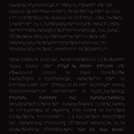
РљРѕРЅС†РµРїС†РёСЏС‚Р° РЅРµ Рµ РЅРѕРІР° вЂ“ Def
Leppard СЏ РёР·РїРѕР»Р·РІР°С‚ РІ РєСЂР°СЏ РЅР° 80-С‚Рµ
Р·Р° С‚СѓСЂРЅРµС‚Рѕ ‘Hysteria’ Рё СѓСЃРїРµС…СЉС‚ РѕС‰Рµ
С‚РѕРіР°РІР° Рµ С„РµРЅРѕРјРµРЅР°Р»РµРЅ. Р§РµСЃС‚РЅРѕ
РєР°Р·Р°РЅРѕ, РєРѕРјРµСЂСЃРёР°Р»РЅРёСЏС‚ РµС„РµРєС‚
СЃСЉС‰Рѕ РЅРµ Рµ РЅРёРєР°Рє РјР°Р»СЉРє вЂ“
РїРѕРІРµС‡Рµ РїСЂРѕРґР°РґРµРЅРё Р±РёР»РµС‚Рё,
РїРѕРІРµС‡Рµ РїСЂРёС…РѕРґРё Р·Р° РіСЂСѓРїР°С‚Р°.
РўРѕС‡РЅРѕ РІ 21:00 РѕС‚ РєРѕР»РѕРЅРёС‚Рµ С‚СЂСЉРіРІР°
Р”РµР№РІРёРґ Р‘Р°СѓРё
‘Space Oddity’ РЅР°
вЂ“
вЂњGround control to Major TomвЂ¦вЂќ.
РљРѕСЃРјРёС‡РµСЃРєРёСЏС‚ РєРѕСЂР°Р± РЅР° U2
Р·Р°РїРѕС‡РІР° РґР° СЃРІРµС‚Рё Рё РґР° РїСѓСЃРєР° РґРёРј,
РїСѓР±Р»РёРєР°С‚Р° РёР·РїР°РґР° РІ РµСѓС„РѕСЂРёСЏ.
Р‘РѕРЅРѕ РєРёРїРё РѕС‚ РµРЅРµСЂРіРёСЏ
,
РґРµРјРѕРЅСЃС‚СЂРёСЂР° Р±РѕРєСЃРѕРІРё С„РёРЅС‚РѕРІРµ
Рё Р·Р°РµРґРЅРѕ СЃ РђРґР°Рј, Р”Рё Р•РґР¶ Рё Р›Р°СЂРё
Р±СЉСЂР·Рѕ Р·Р°Р±РёРІР°С‚ С‡РµС‚РёСЂРё РїРµСЃРЅРё
РѕС‚ РЅРѕРІРёСЏ Р°Р»Р±СѓРј, СЃСЂРµРґ РєРѕРёС‚Рѕ Рµ Рё
‘Get On Your Boots’
РїСЉСЂРІРёСЏ СЃРёРЅРіСЉР»,
.