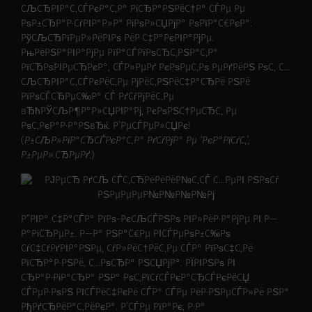
СЉСЂРІР°С‚СЃРєР°С‚Р° РіСЂР°РЅРёС†Р° СЃРµ Рµ
РѕР±СЂР°Р·СѓРІР°Р»Р° РіРѕР»СЏРјР° РѕРїР°С€РєР°.
РўСЉСЂРїРµР»РёРІРѕ РёР·С‡Р°РєРІР°РјРµ.
РњРёРЅР°РІР°РјРµ РїР°СЃРїРѕСЂС‚РЅР°С‚Р°
РїСЂРѕРІРµСЂРєР°, СЃР»РµРґ РєРѕРµС‚Рѕ РµРґРёРЅ РѕС‚ С…
СЉСЂРІР°С‚СЃРєРёС‚Рµ РјРёС‚РЅРёС‡Р°СЂРё РЅРё
РїРѕСЃСЂРµС‰Р° СЃ РґСѓРјРёС‚Рµ
вЂћРЎСЉР¶Р°Р»СЏРІР°Рј, РєРѕРЅС†РµСЂС‚ Рµ
РѕС‚РєР°Р·Р°РЅвЂќ. Р’РµСЃРµР»СЏРє!
(
Р±СЉР»РіР°СЂСЃРєР°С‚Р° РґСѓРјР° Рµ ‘РєР°РїСѓС‚’,
Р±РµР».СЂРµРґ
.)
Р”РІР° С‡Р°СЃР° РїРѕ-РєСЉСЃРЅРѕ РІР»РёР·Р°РјРµ РІ Р—
Р°РіСЂРµР±. Р—Р° РЅР°С€Рµ РІСЃРµРѕР±С‰Рѕ
СѓС‡СѓРґРІР°РЅРµ, СѓР»РёС†РёС‚Рµ СЃР° РїРѕС‡С‚Рё
РїСЂР°Р·РЅРё, С…РѕСЂР° РЅСЏРјР°. РЇРІРЅРѕ РІ
СЂР°Р·РіР°СЂР° РЅР° РѕС‚РїСѓСЃРєР°СЂСЃРєРёСЏ
СЃРµР·РѕРЅ РІСЃРёС‡РєРё СЃР° СЃРµ РёР·РЅРµСЃР»Рё РЅР°
РђРґСЂРёР°С‚РёРєР°. Р’СЃРµ РїР°Рє, Р·Р°