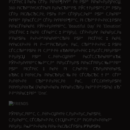
Р’СЃРёС‡РєРѕ СЃРµ РІРёР¶РґР° Рё РЅР° РіРѕР»РµРјРёСЏ,
360-РіСЂР°РґСѓСЃРѕРІ РµРєСЂР°РЅ. РЎС†РµРЅР°С‚Р° РЅРµ
СЃРµ РІСЉСЂС‚Рё, РЅРѕ Р·Р° СЃРјРµС‚РєР° РЅР° С‚РѕРІР°
РґРІР° РјРѕСЃС‚Р° СЃРµ РґРІРёР¶Р°С‚ РІ СЂР°Р·Р»РёС‡РЅРё
РїРѕСЃРѕРєРё. РЎР»РµРґРІР°С‚ ‘Beautiful Day’ Рё ‘Elevation’
(РІСЃРёС‡РєРё СЃРєР°С‡Р°РјРµ), СЃР»РµРґ РєРѕРµС‚Рѕ
Р‘РѕРЅРѕ Р±Р»Р°РіРѕРґР°СЂРё РЅР° РІСЃРёС‡РєРё,
РґРѕС€Р»Рё РІ Р—Р°РіСЂРµР± РѕС‚ СЂР°Р·Р»РёС‡РЅРё
СЃС‚СЂР°РЅРё РІ С‚Р°Р·Рё вЂћРІРµР»РёС‡РµСЃС‚РІРµРЅР°
Р·РµРјСЏ РЅР° С…РёР»СЏРґР° РѕСЃС‚СЂРѕРІР°вЂќ.
РЎР»РµРґРІР°С‰Р°С‚Р° РїРµСЃРµРЅ РїРѕСЃРІРµС‰Р°РІР°
РЅР° РІСЃРёС‡РєРё РІ С‚РѕР·Рё СЂРµРіРёРѕРЅ,
вЂћС‡РёРёС‚Рѕ РіРѕСЂРµС‰Рё СЃСЉСЂС†Р° СЃР°
Р±РёР»Рё СЂР°Р·Р±РёС‚Рё РѕС‚ СЃС‚СѓРґРµРЅРё
РёРґРµРёвЂќ (РєРѕР»РєРѕ РґРѕР±СЂРµ РєР°Р·Р°РЅРѕ) вЂ“
Р·Р°РїРѕС‡РІР° ‘One’.
РЎРІРµС‚РІР°С‚ С…РёР»СЏРґРё С‚РµР»РµС„РѕРЅРё,
С‚РµРєР°С‚ СЃСЉР»Р·Рё, С†СЏР»Р°С‚Р° РїСѓР±Р»РёРєР°
Р‘РѕРЅРѕ
РїРµРµ. РњР°Р»РєРѕ РїРѕ-РєСЉСЃРЅРѕ