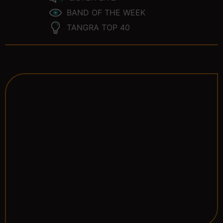
BAND OF THE WEEK
TANGRA TOP 40