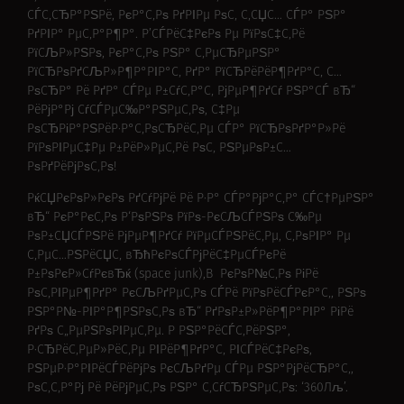
СЃС‚СЂР°РЅРё, РєР°С‚Рѕ РґРІРµ РѕС‚ С‚СЏС… СЃР° РЅР°
РґРІР° РµС‚Р°Р¶Р°. Р’СЃРёС‡РєРѕ Рµ РїРѕС‡С‚Рё
РїСЉР»РЅРѕ, РєР°С‚Рѕ РЅР° С‚РµСЂРµРЅР°
РїСЂРѕРґСЉР»Р¶Р°РІР°С‚ РґР° РїСЂРёРёР¶РґР°С‚ С…
РѕСЂР° Рё РґР° СЃРµ Р±СѓС‚Р°С‚ РјРµР¶РґСѓ РЅР°СЃ вЂ“
РёРјР°Рј СѓСЃРµС‰Р°РЅРµС‚Рѕ, С‡Рµ
РѕСЂРіР°РЅРёР·Р°С‚РѕСЂРёС‚Рµ СЃР° РїСЂРѕРґР°Р»Рё
РїРѕРІРµС‡Рµ Р±РёР»РµС‚Рё РѕС‚ РЅРµРѕР±С…
РѕРґРёРјРѕС‚Рѕ!
РќСЏРєРѕР»РєРѕ РґСѓРјРё Рё Р·Р° СЃР°РјР°С‚Р° СЃС†РµРЅР°
вЂ“ РєР°РєС‚Рѕ Р‘РѕРЅРѕ РїРѕ-РєСЉСЃРЅРѕ С‰Рµ
РѕР±СЏСЃРЅРё РјРµР¶РґСѓ РїРµСЃРЅРёС‚Рµ, С‚РѕРІР° Рµ
С‚РµС…РЅРёСЏС‚ вЂћРєРѕСЃРјРёС‡РµСЃРєРё
Р±РѕРєР»СѓРєвЂќ (space junk),В РєРѕР№С‚Рѕ РіРё
РѕС‚РІРµР¶РґР° РєСЉРґРµС‚Рѕ СЃРё РїРѕРёСЃРєР°С‚, РЅРѕ
РЅР°Р№-РІР°Р¶РЅРѕС‚Рѕ вЂ“ РґРѕР±Р»РёР¶Р°РІР° РіРё
РґРѕ С„РµРЅРѕРІРµС‚Рµ. Р РЅР°РёСЃС‚РёРЅР°,
Р·СЂРёС‚РµР»РёС‚Рµ РІРёР¶РґР°С‚ РІСЃРёС‡РєРѕ,
РЅРµР·Р°РІРёСЃРёРјРѕ РєСЉРґРµ СЃРµ РЅР°РјРёСЂР°С‚,
РѕС‚С‚Р°Рј Рё РёРјРµС‚Рѕ РЅР° С‚СѓСЂРЅРµС‚Рѕ: ‘360Лљ’.